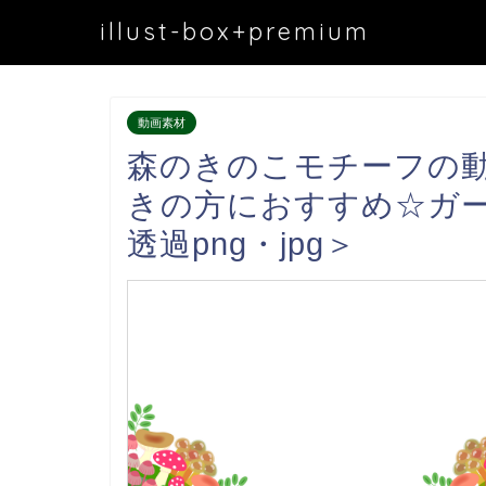
illust-box+premium
動画素材
森のきのこモチーフの
きの方におすすめ☆ガ
透過png・jpg＞