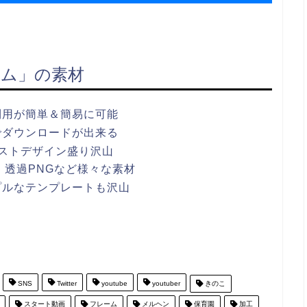
ム」の素材
利用が簡単＆簡易に可能
でダウンロードが出来る
ストデザイン盛り沢山
ワポ・透過PNGなど様々な素材
プルなテンプレートも沢山
SNS
Twitter
youtube
youtuber
きのこ
スタート動画
フレーム
メルヘン
保育園
加工