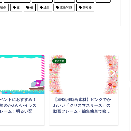
映像
森
横
編集
透過PNG
飾り枠
動画素材
動
ベントにおすすめ！
【SNS用動画素材】ピンクでか
ハ
箱のかわいいイラス
わいい「クリスマスリース」の
材
レーム！明るい配
動画フレーム・編集簡単で映...
S