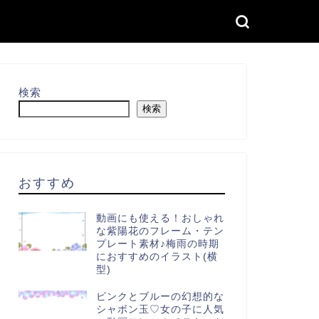
検索
検索
おすすめ
動画にも使える！おしゃれ
な紫陽花のフレーム・テン
プレート素材♪梅雨の時期
におすすめのイラスト(横
型)
ピンクとブルーの幻想的な
シャボン玉♡女の子に人気