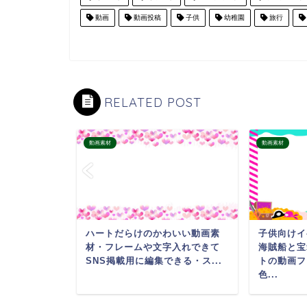
動画
動画投稿
子供
幼稚園
旅行
RELATED POST
動画素材
動画素材
】ピンクでか
ハートだらけのかわいい動画素
子供向けイ
リース」の
材・フレームや文字入れできて
海賊船と宝
単で映...
SNS掲載用に編集できる・ス...
トの動画フ
色...