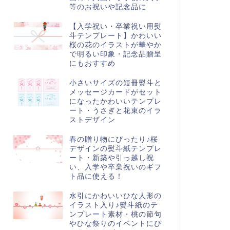
等のお祝いや記念品に
【入学祝い・卒業祝い用熨
斗テンプレート】かわいい
桜の花のイラストが華やか
で明るい印象・記念品贈呈
にもおすすめ
小さいサイズの短冊熨斗と
メッセージカードがセット
になったかわいいテンプレ
ート・うさぎと花束のイラ
ストデザイン
春の贈り物にぴったり♪桜
デザインの熨斗紙テンプレ
ート・新築や引っ越し祝
い、入学や卒業祝いのギフ
ト品に使える！
水引にかわいいひな人形の
イラスト入り♪熨斗紙のテ
ンプレート素材・桃の節句
やひな祭りのイベントにぴ