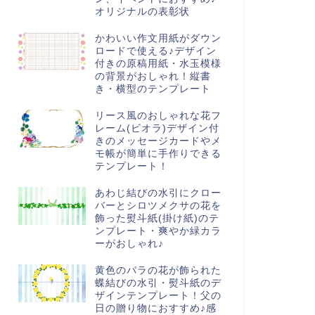
オリジナルの表彰状
かわいい作文用紙がダウン
ロードで使える♪デザイン
付きの原稿用紙・水玉模様
の背景がおしゃれ！縦書
き・横型のテンプレート
リース風のおしゃれな花フ
レーム(ビオラ)デザイン付
きのメッセージカードやメ
モ帳が簡単に手作りできる
テンプレート！
あわじ結びの水引にクロー
バーとシロツメクサの花を
飾った熨斗紙(掛け紙)のテ
ンプレート・爽やか緑カラ
ーがおしゃれ♪
黄色のバラの花が飾られた
蝶結びの水引・熨斗紙のデ
ザインテンプレート！父の
日の贈り物におすすめ♪感