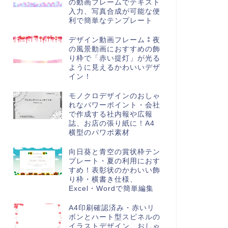
の動画フレームでテキスト
入力、写真合成が可能な便
利で簡単なテンプレート
デザイン動画フレーム⁑夜
の風景動画におすすめの飾
り枠で「赤い提灯」が光る
ように見えるかわいいデザ
イン！
モノクロデザインのおしゃ
れなパワーポイント・会社
で作成する社内報や広報
誌、お店の張り紙に！A4
横型のパワポ素材
向日葵と青空の賞状枠テン
プレート・夏の利用におす
すめ！表彰状のかわいい飾
り枠・横書き仕様、
Excel・Wordで簡単編集
A4印刷確認済み・赤いリ
ボンとハート型スピネルの
イラストデザイン、おしゃ