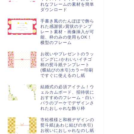
れなフレームの素材を簡単
ダウンロード
手書き風のたんぽぽで飾ら
れた感謝状♪賞状のテンプ
レート素材・画像挿入が可
能、枠のみの使用もOK！
横型のフレーム
お祝いやプレゼントのラッ
ピングに♪かわいいイチゴ
柄の熨斗紙テンプレート
(蝶結びの水引)カラー印刷
ですぐに使えるのし紙
結婚式の必須アイテム！ウ
ェルカムボード、招待状に
おすすめのフレーム・白い
バラのブーケでデザインさ
れたおしゃれな飾り枠
市松模様と和柄デザインの
熨斗紙(あわじ結びの水引)
お祝いにおしゃれなのし紙