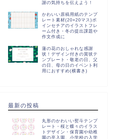
謝の気持ちを伝えよう！
かわいい原稿用紙のテンプ
レート素材(20×20マス)ポ
インセチアのイラストフレ
ーム付き・冬の提出課題や
作文作成に
蓮の花のおしゃれな感謝
状！デザイン付きの賞状テ
ンプレート・敬老の日、父
の日、母の日のイベント利
画素材
動画素材
用におすすめ(横書き)
最新の投稿
ートだらけのかわいい動画素
子供向けイベントにおすすめ！
・フレームや文字入れできて
海賊船と宝箱のかわいいイラス
NS掲載用に編集できる・ス...
トの動画フレーム！明るい配
丸形のかわいい熨斗テンプ
色...
レート・桜と蝶々のイラス
トデザイン・保育園や幼稚
園の卒入園、小学校の入学