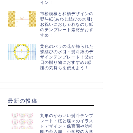
イン！
市松模様と和柄デザインの
熨斗紙(あわじ結びの水引)
お祝いにおしゃれなのし紙
のテンプレート素材がおす
すめ！
黄色のバラの花が飾られた
蝶結びの水引・熨斗紙のデ
画素材
動画素材
ザインテンプレート！父の
日の贈り物におすすめ♪感
謝の気持ちを伝えよう！
ルヘン系の動画編集者におす
セピア色でおしゃれな「紫陽
め！ピンクの羊が並ぶかわい
花」柄の動画フレーム・旅行の
最新の投稿
イラストフレーム！透明フ
思い出や子供の成長動画におす
...
す...
丸形のかわいい熨斗テンプ
レート・桜と蝶々のイラス
トデザイン・保育園や幼稚
園の卒入園、小学校の入学