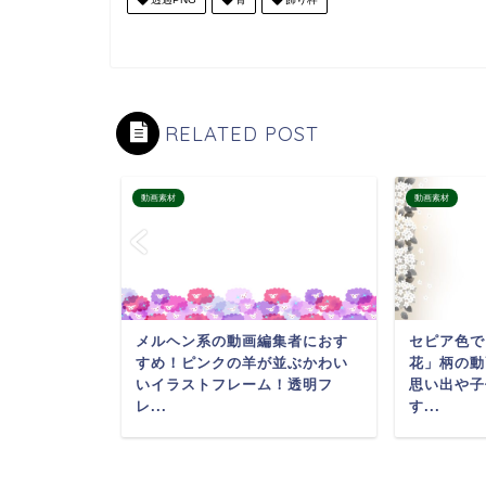
RELATED POST
動画素材
動画素材
画におすす
メルヘン系の動画編集者におす
セピア色で
キ夏のイベ
すめ！ピンクの羊が並ぶかわい
花」柄の動
賊船と宝
いイラストフレーム！透明フ
思い出や子
レ...
す...