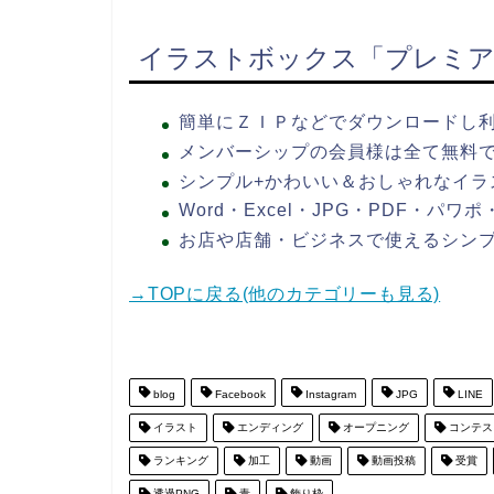
イラストボックス「プレミア
簡単にＺＩＰなどでダウンロードし
メンバーシップの会員様は全て無料
シンプル+かわいい＆おしゃれなイラ
Word・Excel・JPG・PDF・パ
お店や店舗・ビジネスで使えるシン
→TOPに戻る(他のカテゴリーも見る)
blog
Facebook
Instagram
JPG
LINE
イラスト
エンディング
オープニング
コンテス
ランキング
加工
動画
動画投稿
受賞
透過PNG
青
飾り枠