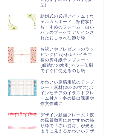
型)
結婚式の必須アイテム！ウ
ェルカムボード、招待状に
おすすめのフレーム・白い
バラのブーケでデザインさ
れたおしゃれな飾り枠
お祝いやプレゼントのラッ
ピングに♪かわいいイチゴ
柄の熨斗紙テンプレート
(蝶結びの水引)カラー印刷
ですぐに使えるのし紙
かわいい原稿用紙のテンプ
レート素材(20×20マス)ポ
インセチアのイラストフレ
ーム付き・冬の提出課題や
作文作成に
デザイン動画フレーム⁑夜
の風景動画におすすめの飾
り枠で「赤い提灯」が光る
ように見えるかわいいデザ