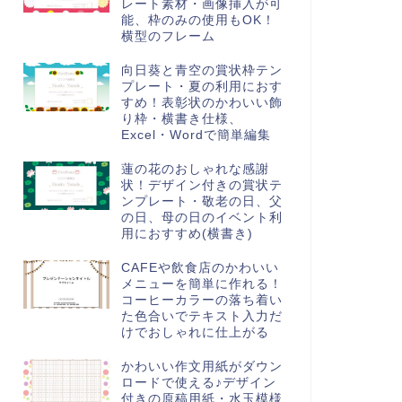
レート素材・画像挿入が可
能、枠のみの使用もOK！
横型のフレーム
向日葵と青空の賞状枠テン
プレート・夏の利用におす
すめ！表彰状のかわいい飾
り枠・横書き仕様、
Excel・Wordで簡単編集
蓮の花のおしゃれな感謝
状！デザイン付きの賞状テ
ンプレート・敬老の日、父
の日、母の日のイベント利
用におすすめ(横書き)
CAFEや飲食店のかわいい
メニューを簡単に作れる！
コーヒーカラーの落ち着い
た色合いでテキスト入力だ
けでおしゃれに仕上がる
かわいい作文用紙がダウン
ロードで使える♪デザイン
付きの原稿用紙・水玉模様