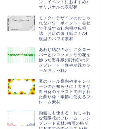
ン、イベントにおすすめ♪
オリジナルの表彰状
モノクロデザインのおしゃ
れなパワーポイント・会社
で作成する社内報や広報
誌、お店の張り紙に！A4
横型のパワポ素材
あわじ結びの水引にクロー
バーとシロツメクサの花を
飾った熨斗紙(掛け紙)のテ
ンプレート・爽やか緑カラ
ーがおしゃれ♪
夏のセール案内やキャンペ
ーンのお知らせに！大きな
向日葵のイラストで囲まれ
た飾り枠・季節に使えるフ
レーム素材
動画にも使える！おしゃれ
な紫陽花のフレーム・テン
プレート素材♪梅雨の時期
におすすめのイラスト(横