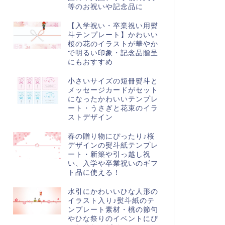
等のお祝いや記念品に
【入学祝い・卒業祝い用熨
斗テンプレート】かわいい
桜の花のイラストが華やか
で明るい印象・記念品贈呈
にもおすすめ
小さいサイズの短冊熨斗と
メッセージカードがセット
になったかわいいテンプレ
ート・うさぎと花束のイラ
ストデザイン
春の贈り物にぴったり♪桜
デザインの熨斗紙テンプレ
ート・新築や引っ越し祝
い、入学や卒業祝いのギフ
ト品に使える！
水引にかわいいひな人形の
イラスト入り♪熨斗紙のテ
ンプレート素材・桃の節句
やひな祭りのイベントにぴ