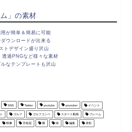
ム」の素材
利用が簡単＆簡易に可能
でダウンロードが出来る
ストデザイン盛り沢山
ワポ・透過PNGなど様々な素材
プルなテンプレートも沢山
SNS
Twitter
youtube
youtuber
イベント
ト
ゴルフ
ゴルフコンペ
スタート動画
フレーム
映像
月桂冠
横
緑
編集
表彰