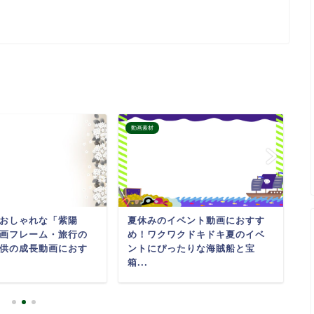
動画素材
動
おしゃれな「紫陽
夏休みのイベント動画におすす
メ
画フレーム・旅行の
め！ワクワクドキドキ夏のイベ
す
供の成長動画におす
ントにぴったりな海賊船と宝
い
箱...
レ