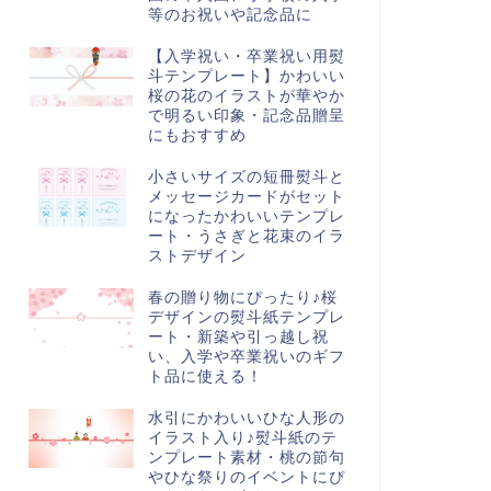
等のお祝いや記念品に
【入学祝い・卒業祝い用熨
斗テンプレート】かわいい
桜の花のイラストが華やか
で明るい印象・記念品贈呈
にもおすすめ
小さいサイズの短冊熨斗と
メッセージカードがセット
になったかわいいテンプレ
ート・うさぎと花束のイラ
ストデザイン
春の贈り物にぴったり♪桜
デザインの熨斗紙テンプレ
ート・新築や引っ越し祝
い、入学や卒業祝いのギフ
ト品に使える！
水引にかわいいひな人形の
イラスト入り♪熨斗紙のテ
ンプレート素材・桃の節句
やひな祭りのイベントにぴ