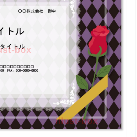
lust-box
illust-box