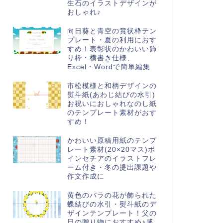
生石のイラストデザインが
おしゃれ♪
向日葵と青空の賞状枠テン
プレート・夏の利用におす
すめ！表彰状のかわいい飾
り枠・横書き仕様、
Excel・Wordで簡単編集
市松模様と和柄デザインの
熨斗紙(あわじ結びの水引)
お祝いにおしゃれなのし紙
のテンプレート素材がおす
すめ！
かわいい原稿用紙のテンプ
レート素材(20×20マス)ポ
インセチアのイラストフレ
ーム付き・冬の提出課題や
作文作成に
黄色のバラの花が飾られた
蝶結びの水引・熨斗紙のデ
ザインテンプレート！父の
日の贈り物におすすめ♪感