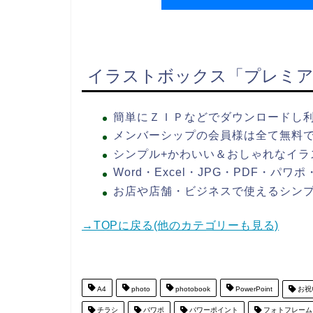
イラストボックス「プレミア
簡単にＺＩＰなどでダウンロードし
メンバーシップの会員様は全て無料
シンプル+かわいい＆おしゃれなイラ
Word・Excel・JPG・PDF・パ
お店や店舗・ビジネスで使えるシン
→TOPに戻る(他のカテゴリーも見る)
A4
photo
photobook
PowerPoint
お祝
チラシ
パワポ
パワーポイント
フォトフレーム