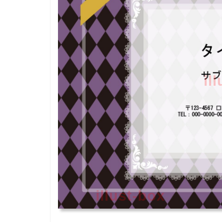
il
illust-box