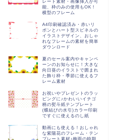
レート素材・画像挿入が可
能、枠のみの使用もOK！
横型のフレーム
A4印刷確認済み・赤いリ
ボンとハート型スピネルの
イラストデザイン、おしゃ
れなフレームの素材を簡単
ダウンロード
夏のセール案内やキャンペ
ーンのお知らせに！大きな
向日葵のイラストで囲まれ
た飾り枠・季節に使えるフ
レーム素材
お祝いやプレゼントのラッ
ピングに♪かわいいイチゴ
柄の熨斗紙テンプレート
(蝶結びの水引)カラー印刷
ですぐに使えるのし紙
動画にも使える！おしゃれ
な紫陽花のフレーム・テン
プレート素材♪梅雨の時期