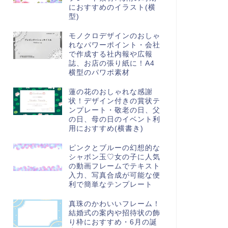
におすすめのイラスト(横
型)
モノクロデザインのおしゃ
れなパワーポイント・会社
で作成する社内報や広報
誌、お店の張り紙に！A4
横型のパワポ素材
蓮の花のおしゃれな感謝
状！デザイン付きの賞状テ
ンプレート・敬老の日、父
の日、母の日のイベント利
用におすすめ(横書き)
ピンクとブルーの幻想的な
シャボン玉♡女の子に人気
の動画フレームでテキスト
入力、写真合成が可能な便
利で簡単なテンプレート
真珠のかわいいフレーム！
結婚式の案内や招待状の飾
り枠におすすめ・6月の誕