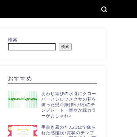
検索
検索
おすすめ
あわじ結びの水引にクロー
バーとシロツメクサの花を
飾った熨斗紙(掛け紙)のテ
ンプレート・爽やか緑カラ
ーがおしゃれ♪
手書き風のたんぽぽで飾ら
れた感謝状♪賞状のテンプ