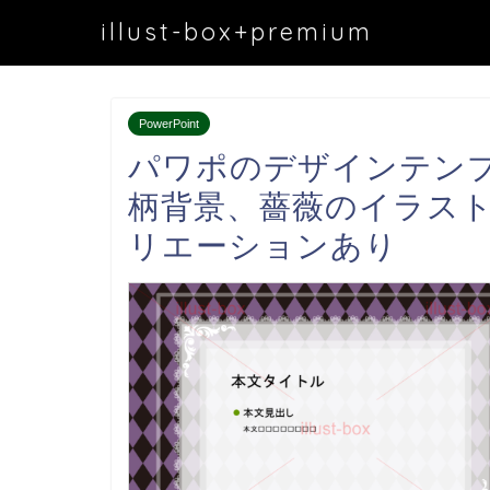
illust-box+premium
PowerPoint
パワポのデザインテン
柄背景、薔薇のイラスト
リエーションあり