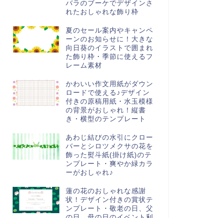
バラのブーケでデザインさ
れたおしゃれな飾り枠
夏のセール案内やキャンペ
ーンのお知らせに！大きな
向日葵のイラストで囲まれ
た飾り枠・季節に使えるフ
レーム素材
かわいい作文用紙がダウン
ロードで使える♪デザイン
付きの原稿用紙・水玉模様
の背景がおしゃれ！縦書
き・横型のテンプレート
あわじ結びの水引にクロー
バーとシロツメクサの花を
飾った熨斗紙(掛け紙)のテ
ンプレート・爽やか緑カラ
ーがおしゃれ♪
蓮の花のおしゃれな感謝
状！デザイン付きの賞状テ
ンプレート・敬老の日、父
の日、母の日のイベント利