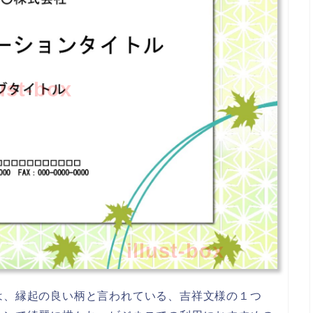
lust-box
illust-box
は、縁起の良い柄と言われている、吉祥文様の１つ