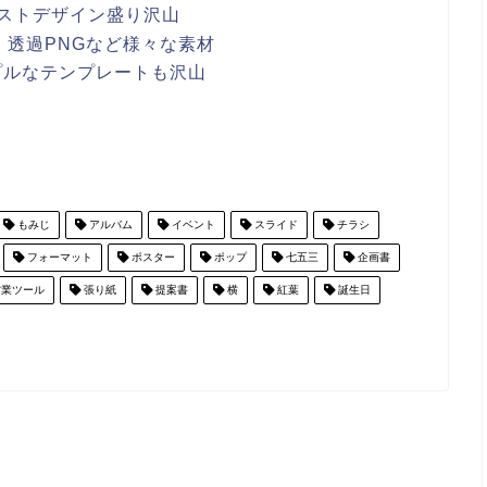
ストデザイン盛り沢山
ワポ・透過PNGなど様々な素材
プルなテンプレートも沢山
もみじ
アルバム
イベント
スライド
チラシ
フォーマット
ポスター
ポップ
七五三
企画書
業ツール
張り紙
提案書
横
紅葉
誕生日