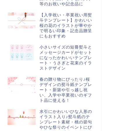
等のお祝いや記念品に
【入学祝い・卒業祝い用熨
斗テンプレート】かわいい
桜の花のイラストが華やか
で明るい印象・記念品贈呈
にもおすすめ
小さいサイズの短冊熨斗と
メッセージカードがセット
になったかわいいテンプレ
ート・うさぎと花束のイラ
ストデザイン
春の贈り物にぴったり♪桜
デザインの熨斗紙テンプレ
ート・新築や引っ越し祝
い、入学や卒業祝いのギフ
ト品に使える！
水引にかわいいひな人形の
イラスト入り♪熨斗紙のテ
ンプレート素材・桃の節句
やひな祭りのイベントにぴ