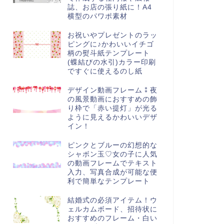
誌、お店の張り紙に！A4
横型のパワポ素材
お祝いやプレゼントのラッ
ピングに♪かわいいイチゴ
柄の熨斗紙テンプレート
(蝶結びの水引)カラー印刷
ですぐに使えるのし紙
デザイン動画フレーム⁑夜
の風景動画におすすめの飾
り枠で「赤い提灯」が光る
ように見えるかわいいデザ
イン！
ピンクとブルーの幻想的な
シャボン玉♡女の子に人気
の動画フレームでテキスト
入力、写真合成が可能な便
利で簡単なテンプレート
結婚式の必須アイテム！ウ
ェルカムボード、招待状に
おすすめのフレーム・白い