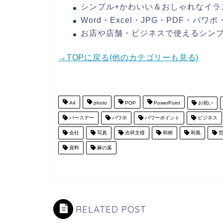
シンプル+かわいい＆おしゃれなイラ
Word・Excel・JPG・PDF・パ
お店や店舗・ビジネスで使えるシン
→TOPに戻る(他のカテゴリーも見る)
A4
photo
POP
PowerPoint
お祝い
バースデー
パワポ
パワーポイント
ビジネス
会社
写真
吉祥文様
和柄
和風
営
資料
麻の葉
RELATED POST