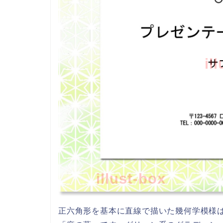
il
illust-box
正六角形を基本に直線で描いた幾何学模様