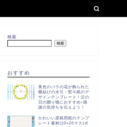
検索
検索
おすすめ
黄色のバラの花が飾られた
蝶結びの水引・熨斗紙のデ
ザインテンプレート！父の
日の贈り物におすすめ♪感
謝の気持ちを伝えよう！
かわいい原稿用紙のテンプ
レート素材(20×20マス)ポ