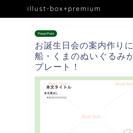
illust-box+premium
PowerPoint
お誕生日会の案内作り
船・くまのぬいぐるみがか
プレート！