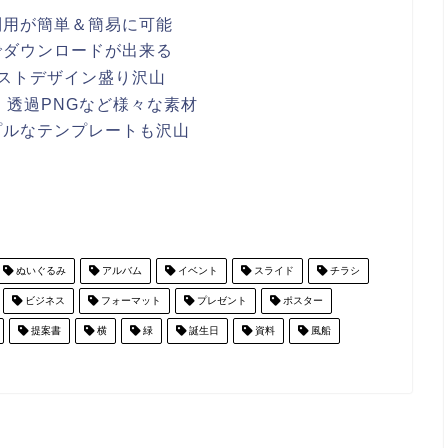
利用が簡単＆簡易に可能
でダウンロードが出来る
ストデザイン盛り沢山
ワポ・透過PNGなど様々な素材
プルなテンプレートも沢山
ぬいぐるみ
アルバム
イベント
スライド
チラシ
ビジネス
フォーマット
プレゼント
ポスター
提案書
横
緑
誕生日
資料
風船