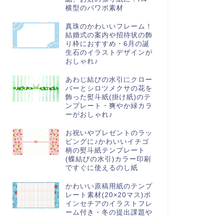
横型のパワポ素材
真珠のかわいいフレーム！
結婚式の案内や招待状の飾
り枠におすすめ・6月の誕
生石のイラストデザインが
おしゃれ♪
あわじ結びの水引にクロー
バーとシロツメクサの花を
飾った熨斗紙(掛け紙)のテ
ンプレート・爽やか緑カラ
ーがおしゃれ♪
お祝いやプレゼントのラッ
ピングに♪かわいいイチゴ
柄の熨斗紙テンプレート
(蝶結びの水引)カラー印刷
ですぐに使えるのし紙
かわいい原稿用紙のテンプ
レート素材(20×20マス)ポ
インセチアのイラストフレ
ーム付き・冬の提出課題や