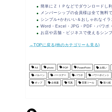
簡単にＺＩＰなどでダウンロードし
メンバーシップの会員様は全て無料
シンプル+かわいい＆おしゃれなイラ
Word・Excel・JPG・PDF・パ
お店や店舗・ビジネスで使えるシン
→TOPに戻る(他のカテゴリーも見る)
A4
photo
POP
PowerPoint
お祝い
バルーン
バースデー
パワポ
パワーポイント
ポップ
企画書
写真
営業ツール
張り紙