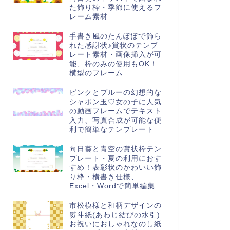
た飾り枠・季節に使えるフ
レーム素材
手書き風のたんぽぽで飾ら
れた感謝状♪賞状のテンプ
レート素材・画像挿入が可
能、枠のみの使用もOK！
横型のフレーム
ピンクとブルーの幻想的な
シャボン玉♡女の子に人気
の動画フレームでテキスト
入力、写真合成が可能な便
利で簡単なテンプレート
向日葵と青空の賞状枠テン
プレート・夏の利用におす
すめ！表彰状のかわいい飾
り枠・横書き仕様、
Excel・Wordで簡単編集
市松模様と和柄デザインの
熨斗紙(あわじ結びの水引)
お祝いにおしゃれなのし紙