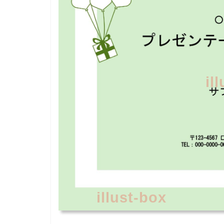
il
illust-box