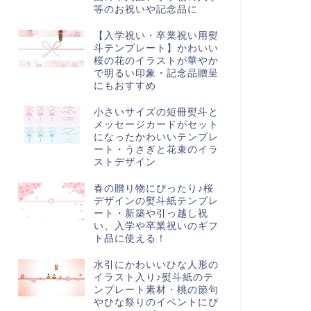
等のお祝いや記念品に
【入学祝い・卒業祝い用熨
斗テンプレート】かわいい
桜の花のイラストが華やか
で明るい印象・記念品贈呈
にもおすすめ
小さいサイズの短冊熨斗と
メッセージカードがセット
になったかわいいテンプレ
ート・うさぎと花束のイラ
ストデザイン
春の贈り物にぴったり♪桜
デザインの熨斗紙テンプレ
ート・新築や引っ越し祝
い、入学や卒業祝いのギフ
ト品に使える！
水引にかわいいひな人形の
イラスト入り♪熨斗紙のテ
ンプレート素材・桃の節句
やひな祭りのイベントにぴ