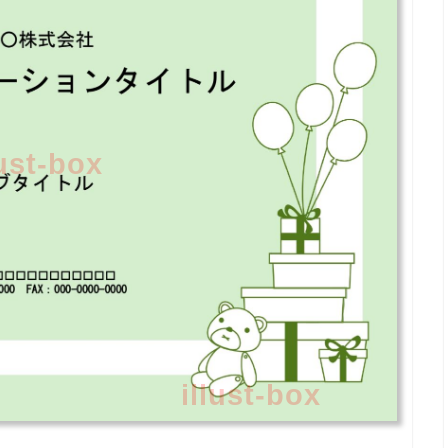
lust-box
illust-box