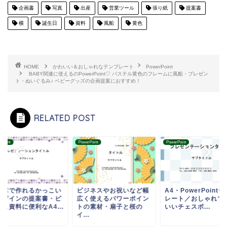
企画書
写真
出産
営業ツール
張り紙
提案書
横
誕生日
資料
風船
黄色
HOME
かわいい＆おしゃれなテンプレート
PowerPoint
BABY関連に使えるのPowerPoint♡ パステル黄色のフレームに風船・プレゼン
ト・ぬいぐるみ♪ ベビーグッズの企画提案におすすめ！
RELATED POST
rPoint
PowerPoint
PowerPoint
ワポで作れるかっこい
ビジネスやお祝いなど幅
A4・PowerPoint
デザインの提案書・ビ
広く使えるパワーポイン
レート／おしゃれで
ス資料に便利なA4...
トの素材・扇子と桜の
いいチェスボ...
イ...