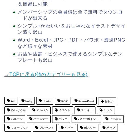
＆簡易に可能
メンバーシップの会員様は全て無料でダウンロ
ードが出来る
シンプル+かわいい＆おしゃれなイラストデザイ
ン盛り沢山
Word・Excel・JPG・PDF・パワポ・透過PNG
など様々な素材
お店や店舗・ビジネスで使えるシンプルなテン
プレートも沢山
→TOPに戻る(他のカテゴリーも見る)
A4
baby
photo
POP
PowerPoint
お祝い
ぬいぐるみ
アルバム
イベント
スライド
チラシ
バルーン
バースデー
パワポ
パワーポイント
ビジネス
フォーマット
プレゼント
ベビー
ポスター
ポップ