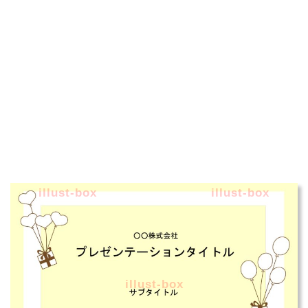
illust-box
illust-box
illust-box