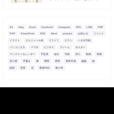
A4
blog
Excel
Facebook
Instagram
JPG
LINE
PDF
POP
PowerPoint
SNS
Word
youtube
お知らせ
イベント
イラスト
スケジュール表
スライド
チラシ
ハガキ印刷
パソコン入力
パワポ
ビジネス
フレーム
ポスター
マンスリーカレンダー
予定表
会社
写真
加工
動画
和風
張り紙
手書き
横
横型
簡単
簡単作成
編集
縦
縦型
背景
花
透過PNG
飾り枠