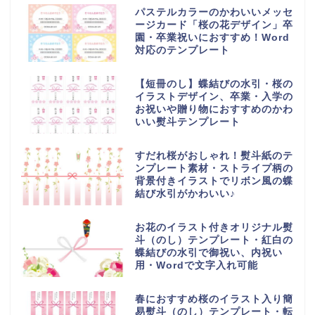
パステルカラーのかわいいメッセ
ージカード「桜の花デザイン」卒
園・卒業祝いにおすすめ！Word
対応のテンプレート
【短冊のし】蝶結びの水引・桜の
イラストデザイン、卒業・入学の
お祝いや贈り物におすすめのかわ
いい熨斗テンプレート
すだれ桜がおしゃれ！熨斗紙のテ
ンプレート素材・ストライプ柄の
背景付きイラストでリボン風の蝶
結び水引がかわいい♪
お花のイラスト付きオリジナル熨
斗（のし）テンプレート・紅白の
蝶結びの水引で御祝い、内祝い
用・Wordで文字入れ可能
春におすすめ桜のイラスト入り簡
易熨斗（のし）テンプレート・転