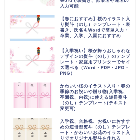
Wordで表書き、部署名や連名の
入力可能
【春におすすめ】桜のイラスト入
り熨斗（のし）テンプレート・表
書き、氏名もWordで簡単入力・
卒業、入学、入園におすすめ
【入学祝い】桜が舞うおしゃれな
デザインの熨斗（のし）のテンプ
レート・家庭用プリンターでサイ
ズ選べる（Word・PDF・JPG・
PNG）
かわいい桜のイラスト入り・春の
季節のお祝いや贈り物(入学祝、
卒園祝、内祝)に使える短冊熨斗
（のし）テンプレート(テキスト
変更可)
入学祝、合格祝、お祝いにおすす
めの短冊型熨斗（のし）テンプレ
ート・かわいいお花のイラスト入
りでオリジナル熨斗を作れる