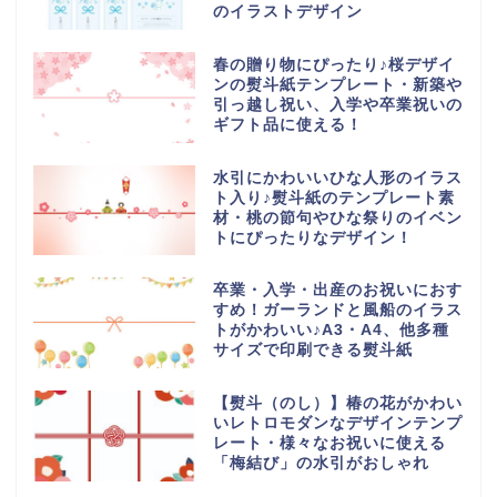
のイラストデザイン
春の贈り物にぴったり♪桜デザイ
ンの熨斗紙テンプレート・新築や
引っ越し祝い、入学や卒業祝いの
ギフト品に使える！
水引にかわいいひな人形のイラス
ト入り♪熨斗紙のテンプレート素
材・桃の節句やひな祭りのイベン
トにぴったりなデザイン！
卒業・入学・出産のお祝いにおす
すめ！ガーランドと風船のイラス
トがかわいい♪A3・A4、他多種
サイズで印刷できる熨斗紙
【熨斗（のし）】椿の花がかわい
いレトロモダンなデザインテンプ
レート・様々なお祝いに使える
「梅結び」の水引がおしゃれ