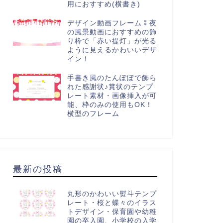
用におすすめ(横書き)
デザイン動画フレーム⁑夜
の風景動画におすすめの飾
り枠で「赤い提灯」が光る
ように見えるかわいいデザ
イン！
手書き風のたんぽぽで飾ら
れた感謝状♪賞状のテンプ
レート素材・画像挿入が可
能、枠のみの使用もOK！
横型のフレーム
最新の投稿
丸形のかわいい熨斗テンプ
レート・桜と蝶々のイラス
トデザイン・保育園や幼稚
園の卒入園、小学校の入学