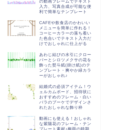
の動画フレームでテキスト
入力、写真合成が可能な便
利で簡単なテンプレート
CAFEや飲食店のかわいい
メニューを簡単に作れる！
コーヒーカラーの落ち着い
た色合いでテキスト入力だ
けでおしゃれに仕上がる
あわじ結びの水引にクロー
バーとシロツメクサの花を
飾った熨斗紙(掛け紙)のテ
ンプレート・爽やか緑カラ
ーがおしゃれ♪
結婚式の必須アイテム！ウ
ェルカムボード、招待状に
おすすめのフレーム・白い
バラのブーケでデザインさ
れたおしゃれな飾り枠
動画にも使える！おしゃれ
な紫陽花のフレーム・テン
プレート素材♪梅雨の時期