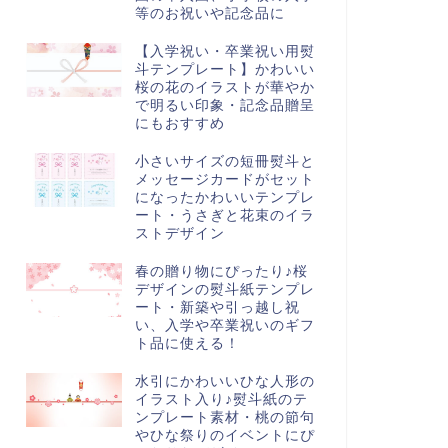
等のお祝いや記念品に
【入学祝い・卒業祝い用熨
斗テンプレート】かわいい
桜の花のイラストが華やか
で明るい印象・記念品贈呈
にもおすすめ
小さいサイズの短冊熨斗と
メッセージカードがセット
になったかわいいテンプレ
ート・うさぎと花束のイラ
ストデザイン
春の贈り物にぴったり♪桜
デザインの熨斗紙テンプレ
ート・新築や引っ越し祝
い、入学や卒業祝いのギフ
ト品に使える！
水引にかわいいひな人形の
イラスト入り♪熨斗紙のテ
ンプレート素材・桃の節句
やひな祭りのイベントにぴ