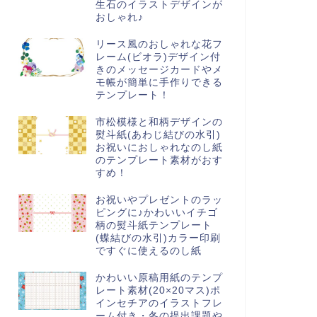
生石のイラストデザインが
おしゃれ♪
リース風のおしゃれな花フ
レーム(ビオラ)デザイン付
きのメッセージカードやメ
モ帳が簡単に手作りできる
テンプレート！
市松模様と和柄デザインの
熨斗紙(あわじ結びの水引)
お祝いにおしゃれなのし紙
のテンプレート素材がおす
すめ！
お祝いやプレゼントのラッ
ピングに♪かわいいイチゴ
柄の熨斗紙テンプレート
(蝶結びの水引)カラー印刷
ですぐに使えるのし紙
かわいい原稿用紙のテンプ
レート素材(20×20マス)ポ
インセチアのイラストフレ
ーム付き・冬の提出課題や