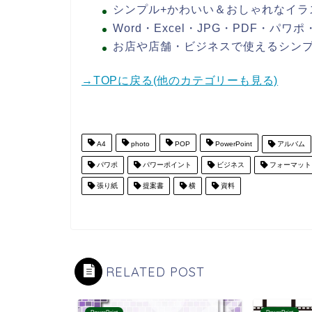
シンプル+かわいい＆おしゃれなイラ
Word・Excel・JPG・PDF・パ
お店や店舗・ビジネスで使えるシン
→TOPに戻る(他のカテゴリーも見る)
A4
photo
POP
PowerPoint
アルバム
パワポ
パワーポイント
ビジネス
フォーマット
張り紙
提案書
横
資料
RELATED POST