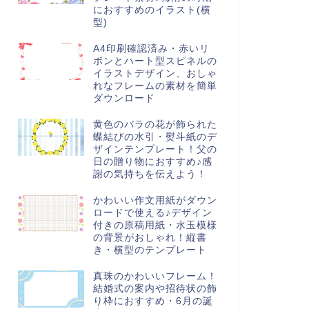
におすすめのイラスト(横
型)
A4印刷確認済み・赤いリ
ボンとハート型スピネルの
イラストデザイン、おしゃ
れなフレームの素材を簡単
ダウンロード
黄色のバラの花が飾られた
蝶結びの水引・熨斗紙のデ
ザインテンプレート！父の
日の贈り物におすすめ♪感
謝の気持ちを伝えよう！
かわいい作文用紙がダウン
ロードで使える♪デザイン
付きの原稿用紙・水玉模様
の背景がおしゃれ！縦書
き・横型のテンプレート
真珠のかわいいフレーム！
結婚式の案内や招待状の飾
り枠におすすめ・6月の誕