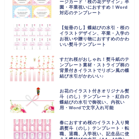
ージカード「桜の花デザイン」卒
園・卒業祝いにおすすめ！Word
対応のテンプレート
【短冊のし】蝶結びの水引・桜の
イラストデザイン、卒業・入学の
お祝いや贈り物におすすめのかわ
いい熨斗テンプレート
すだれ桜がおしゃれ！熨斗紙のテ
ンプレート素材・ストライプ柄の
背景付きイラストでリボン風の蝶
結び水引がかわいい♪
お花のイラスト付きオリジナル熨
斗（のし）テンプレート・紅白の
蝶結びの水引で御祝い、内祝い
用・Wordで文字入れ可能
春におすすめ桜のイラスト入り簡
易熨斗（のし）テンプレート・転
職、退職、入学祝い、記念品に使