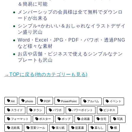
＆簡易に可能
メンバーシップの会員様は全て無料でダウンロ
ードが出来る
シンプル+かわいい＆おしゃれなイラストデザイ
ン盛り沢山
Word・Excel・JPG・PDF・パワポ・透過PNG
など様々な素材
お店や店舗・ビジネスで使えるシンプルなテン
プレートも沢山
→TOPに戻る(他のカテゴリーも見る)
A4
photo
POP
PowerPoint
アルバム
イベント
スライド
チラシ
パワポ
パワーポイント
ビジネス
フォーマット
ポスター
ポップ
企画書
住宅
写真
北欧風
営業ツール
張り紙
提案書
暮らし
横