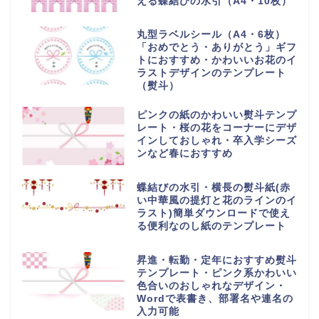
える蝶結びの水引（A4・10枚）
丸型ラベルシール（A4・6枚）
「おめでとう・ありがとう」ギフ
トにおすすめ・かわいいお花のイ
ラストデザインのテンプレート
（熨斗）
ピンクの紙のかわいい熨斗テンプ
レート・桜の花をコーナーにデザ
インしておしゃれ・卒入学シーズ
ンなど春におすすめ
蝶結びの水引・横長の熨斗紙(赤
い中華風の提灯と花のラインのイ
ラスト)簡単ダウンロードで使え
る便利なのし紙のテンプレート
昇進・転勤・定年におすすめ熨斗
テンプレート・ピンク系かわいい
色合いのおしゃれなデザイン・
Wordで表書き、部署名や連名の
入力可能