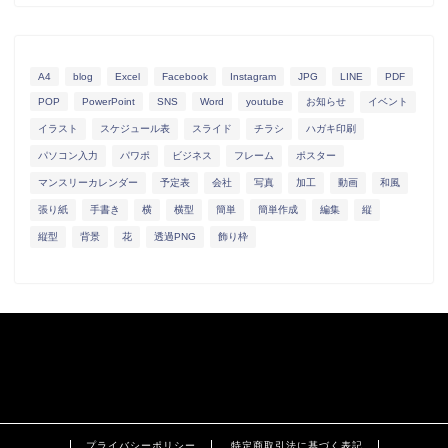
A4
blog
Excel
Facebook
Instagram
JPG
LINE
PDF
POP
PowerPoint
SNS
Word
youtube
お知らせ
イベント
イラスト
スケジュール表
スライド
チラシ
ハガキ印刷
パソコン入力
パワポ
ビジネス
フレーム
ポスター
マンスリーカレンダー
予定表
会社
写真
加工
動画
和風
張り紙
手書き
横
横型
簡単
簡単作成
編集
縦
縦型
背景
花
透過PNG
飾り枠
プライバシーポリシー
特定商取引法に基づく表記