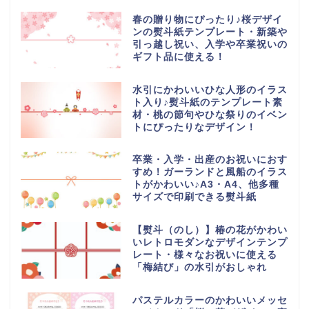
春の贈り物にぴったり♪桜デザイ
ンの熨斗紙テンプレート・新築や
引っ越し祝い、入学や卒業祝いの
ギフト品に使える！
水引にかわいいひな人形のイラス
ト入り♪熨斗紙のテンプレート素
材・桃の節句やひな祭りのイベン
トにぴったりなデザイン！
卒業・入学・出産のお祝いにおす
すめ！ガーランドと風船のイラス
トがかわいい♪A3・A4、他多種
サイズで印刷できる熨斗紙
【熨斗（のし）】椿の花がかわい
いレトロモダンなデザインテンプ
レート・様々なお祝いに使える
「梅結び」の水引がおしゃれ
パステルカラーのかわいいメッセ