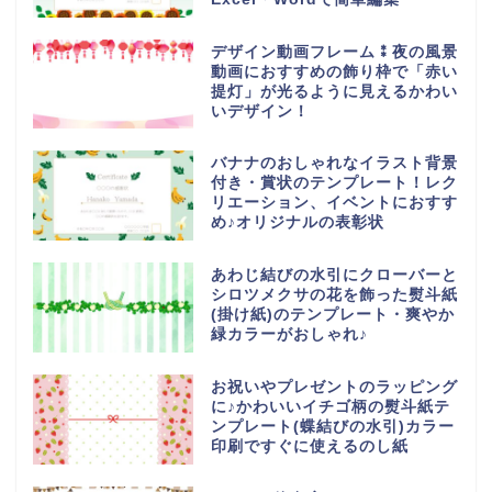
デザイン動画フレーム⁑夜の風景
動画におすすめの飾り枠で「赤い
提灯」が光るように見えるかわい
いデザイン！
バナナのおしゃれなイラスト背景
付き・賞状のテンプレート！レク
リエーション、イベントにおすす
め♪オリジナルの表彰状
あわじ結びの水引にクローバーと
シロツメクサの花を飾った熨斗紙
(掛け紙)のテンプレート・爽やか
緑カラーがおしゃれ♪
お祝いやプレゼントのラッピング
に♪かわいいイチゴ柄の熨斗紙テ
ンプレート(蝶結びの水引)カラー
印刷ですぐに使えるのし紙