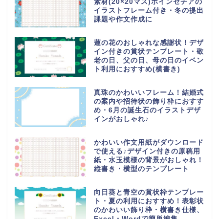
素材(20×20マス)ポインセチアの
イラストフレーム付き・冬の提出
課題や作文作成に
蓮の花のおしゃれな感謝状！デザ
イン付きの賞状テンプレート・敬
老の日、父の日、母の日のイベン
ト利用におすすめ(横書き)
真珠のかわいいフレーム！結婚式
の案内や招待状の飾り枠におすす
め・6月の誕生石のイラストデザ
インがおしゃれ♪
かわいい作文用紙がダウンロード
で使える♪デザイン付きの原稿用
紙・水玉模様の背景がおしゃれ！
縦書き・横型のテンプレート
向日葵と青空の賞状枠テンプレー
ト・夏の利用におすすめ！表彰状
のかわいい飾り枠・横書き仕様、
Excel・Wordで簡単編集