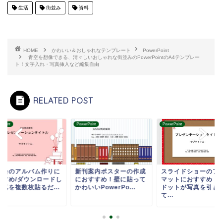
生活
街並み
資料
HOME
かわいい＆おしゃれなテンプレート
PowerPoint
青空を想像できる、清々しいおしゃれな街並みのPowerPointのA4テンプレー
ト！文字入れ・写真挿入など編集自由
RELATED POST
rPoint
PowerPoint
PowerPoint
子会のアルバム作りに
新刊案内ポスターの作成
スライドショーのフ
すすめ/ダウンロードし
におすすめ！壁に貼って
マットにおすすめ！
写真を複数枚貼るだ...
かわいいPowerPo...
ドットが写真を引き
て...