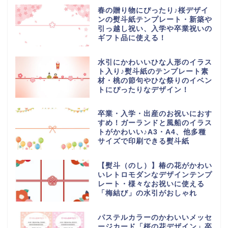
春の贈り物にぴったり♪桜デザイ
ンの熨斗紙テンプレート・新築や
引っ越し祝い、入学や卒業祝いの
ギフト品に使える！
水引にかわいいひな人形のイラス
ト入り♪熨斗紙のテンプレート素
材・桃の節句やひな祭りのイベン
トにぴったりなデザイン！
卒業・入学・出産のお祝いにおす
すめ！ガーランドと風船のイラス
トがかわいい♪A3・A4、他多種
サイズで印刷できる熨斗紙
【熨斗（のし）】椿の花がかわい
いレトロモダンなデザインテンプ
レート・様々なお祝いに使える
「梅結び」の水引がおしゃれ
パステルカラーのかわいいメッセ
ージカード「桜の花デザイン」卒