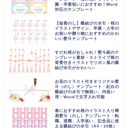
園・卒業祝いにおすすめ！Word
対応のテンプレート
【短冊のし】蝶結びの水引・桜の
イラストデザイン、卒業・入学の
お祝いや贈り物におすすめのかわ
いい熨斗テンプレート
すだれ桜がおしゃれ！熨斗紙のテ
ンプレート素材・ストライプ柄の
背景付きイラストでリボン風の蝶
結び水引がかわいい♪
お花のイラスト付きオリジナル熨
斗（のし）テンプレート・紅白の
蝶結びの水引で御祝い、内祝い
用・Wordで文字入れ可能
春におすすめ桜のイラスト入り簡
易熨斗（のし）テンプレート・転
職、退職、入学祝い、記念品に使
える蝶結びの水引（A4・10枚）