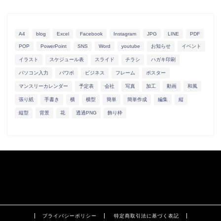
A4
blog
Excel
Facebook
Instagram
JPG
LINE
PDF
POP
PowerPoint
SNS
Word
youtube
お知らせ
イベント
イラスト
スケジュール表
スライド
チラシ
ハガキ印刷
パソコン入力
パワポ
ビジネス
フレーム
ポスター
マンスリーカレンダー
予定表
会社
写真
加工
動画
和風
張り紙
手書き
横
横型
簡単
簡単作成
編集
縦
縦型
背景
花
透過PNG
飾り枠
プライバシーポリシー
特定商取引法に基づく表記