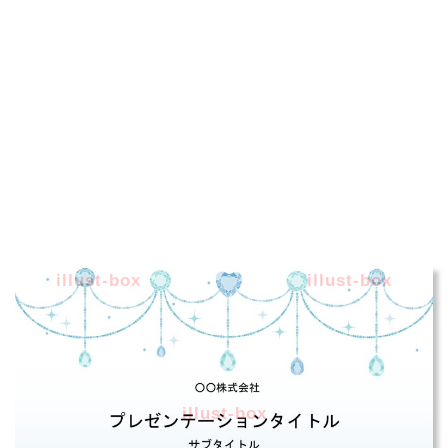
illust-box
illust-box
illust-box