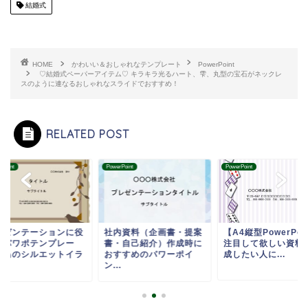
結婚式
HOME
かわいい＆おしゃれなテンプレート
PowerPoint
♡結婚式ペーパーアイテム♡ キラキラ光るハート、雫、丸型の宝石がネックレ
スのように連なるおしゃれなスライドでおすすめ！
RELATED POST
rPoint
PowerPoint
PowerPoint
レゼンテーションに役
社内資料（企画書・提案
【A4縦型PowerPoi
つパワポテンプレー
書・自己紹介）作成時に
注目して欲しい資料
・鳥のシルエットイラ
おすすめのパワーポイ
成したい人に...
.
ン...