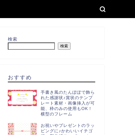
検索
検索
おすすめ
手書き風のたんぽぽで飾ら
れた感謝状♪賞状のテンプ
レート素材・画像挿入が可
能、枠のみの使用もOK！
横型のフレーム
お祝いやプレゼントのラッ
ピングに♪かわいいイチゴ