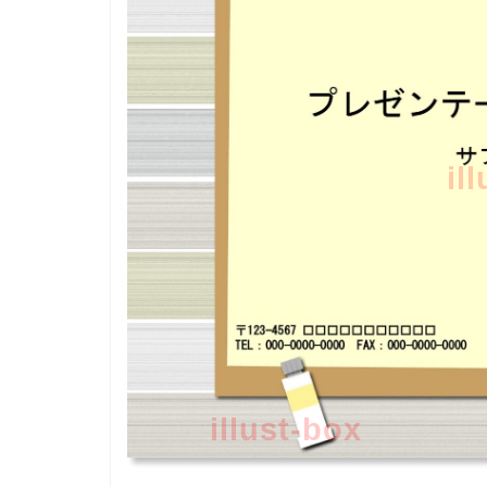
il
illust-box