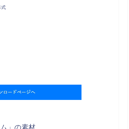
形式
ム」の素材