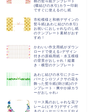
柄の熨斗紙テンプレート
(蝶結びの水引)カラー印刷
ですぐに使えるのし紙
市松模様と和柄デザインの
熨斗紙(あわじ結びの水引)
お祝いにおしゃれなのし紙
のテンプレート素材がおす
すめ！
かわいい作文用紙がダウン
ロードで使える♪デザイン
付きの原稿用紙・水玉模様
の背景がおしゃれ！縦書
き・横型のテンプレート
あわじ結びの水引にクロー
バーとシロツメクサの花を
飾った熨斗紙(掛け紙)のテ
ンプレート・爽やか緑カラ
ーがおしゃれ♪
リース風のおしゃれな花フ
レーム(ビオラ)デザイン付
きのメッセージカードやメ