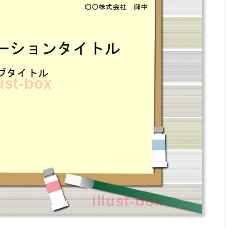
lust-box
illust-box