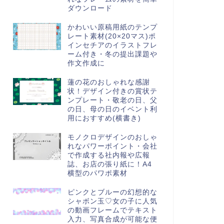
ダウンロード
かわいい原稿用紙のテンプ
レート素材(20×20マス)ポ
インセチアのイラストフレ
ーム付き・冬の提出課題や
作文作成に
蓮の花のおしゃれな感謝
状！デザイン付きの賞状テ
ンプレート・敬老の日、父
の日、母の日のイベント利
用におすすめ(横書き)
モノクロデザインのおしゃ
れなパワーポイント・会社
で作成する社内報や広報
誌、お店の張り紙に！A4
横型のパワポ素材
ピンクとブルーの幻想的な
シャボン玉♡女の子に人気
の動画フレームでテキスト
入力、写真合成が可能な便