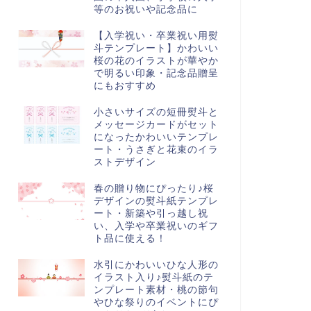
等のお祝いや記念品に
【入学祝い・卒業祝い用熨
斗テンプレート】かわいい
桜の花のイラストが華やか
で明るい印象・記念品贈呈
にもおすすめ
小さいサイズの短冊熨斗と
メッセージカードがセット
になったかわいいテンプレ
ート・うさぎと花束のイラ
ストデザイン
春の贈り物にぴったり♪桜
デザインの熨斗紙テンプレ
ート・新築や引っ越し祝
い、入学や卒業祝いのギフ
ト品に使える！
水引にかわいいひな人形の
イラスト入り♪熨斗紙のテ
ンプレート素材・桃の節句
やひな祭りのイベントにぴ