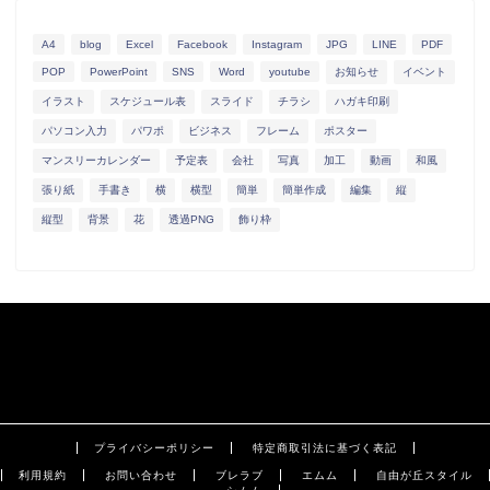
A4
blog
Excel
Facebook
Instagram
JPG
LINE
PDF
POP
PowerPoint
SNS
Word
youtube
お知らせ
イベント
イラスト
スケジュール表
スライド
チラシ
ハガキ印刷
パソコン入力
パワポ
ビジネス
フレーム
ポスター
マンスリーカレンダー
予定表
会社
写真
加工
動画
和風
張り紙
手書き
横
横型
簡単
簡単作成
編集
縦
縦型
背景
花
透過PNG
飾り枠
プライバシーポリシー
特定商取引法に基づく表記
利用規約
お問い合わせ
ブレラブ
エムム
自由が丘スタイル