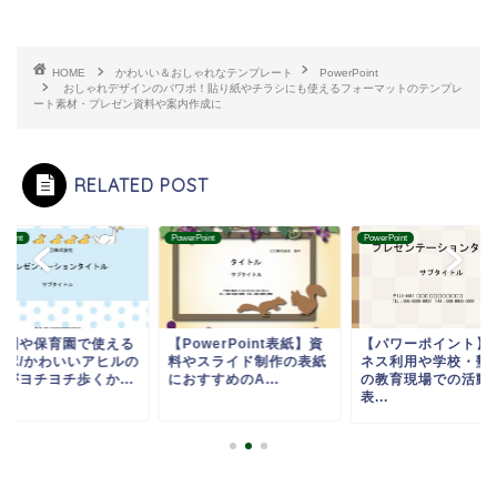
HOME
かわいい＆おしゃれなテンプレート
PowerPoint
おしゃれデザインのパワポ！貼り紙やチラシにも使えるフォーマットのテンプレ
ート素材・プレゼン資料や案内作成に
RELATED POST
rPoint
PowerPoint
PowerPoint
稚園や保育園で使える
【PowerPoint表紙】資
【パワーポイント】
ワポ/かわいいアヒルの
料やスライド制作の表紙
ネス利用や学校・塾
子がヨチヨチ歩くか...
におすすめのA...
の教育現場での活動
表...