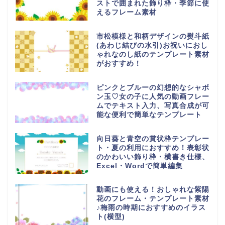
ストで囲まれた飾り枠・季節に使
えるフレーム素材
市松模様と和柄デザインの熨斗紙
(あわじ結びの水引)お祝いにおし
ゃれなのし紙のテンプレート素材
がおすすめ！
ピンクとブルーの幻想的なシャボ
ン玉♡女の子に人気の動画フレー
ムでテキスト入力、写真合成が可
能な便利で簡単なテンプレート
向日葵と青空の賞状枠テンプレー
ト・夏の利用におすすめ！表彰状
のかわいい飾り枠・横書き仕様、
Excel・Wordで簡単編集
動画にも使える！おしゃれな紫陽
花のフレーム・テンプレート素材
♪梅雨の時期におすすめのイラス
ト(横型)