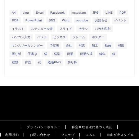
A4
blog
Excel
Facebook
Instagram
JPG
LINE
PDF
POP
PowerPoint
SNS
Word
youtube
お知らせ
イベント
イラスト
スケジュール表
スライド
チラシ
ハガキ印刷
パソコン入力
パワポ
ビジネス
フレーム
ポスター
マンスリーカレンダー
予定表
会社
写真
加工
動画
和風
張り紙
手書き
横
横型
簡単
簡単作成
編集
縦
縦型
背景
花
透過PNG
飾り枠
プライバシーポリシー
特定商取引法に基づく表記
利用規約
お問い合わせ
ブレラブ
エムム
自由が丘スタイル