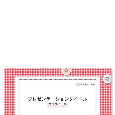
illust-box
illust-box
illust-box