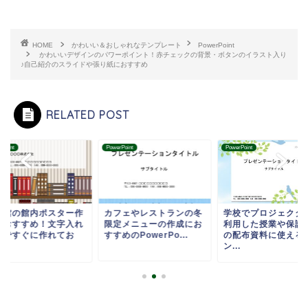
HOME
かわいい＆おしゃれなテンプレート
PowerPoint
かわいいデザインのパワーポイント！赤チェックの背景・ボタンのイラスト入り
♪自己紹介のスライドや張り紙におすすめ
RELATED POST
rPoint
PowerPoint
PowerPoint
書館の館内ポスター作
カフェやレストランの冬
学校でプロジェクタ
におすすめ！文字入れ
限定メニューの作成にお
利用した授業や保護
けですぐに作れてお
すすめのPowerPo...
の配布資料に使える
.
ン...