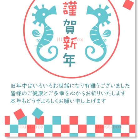
illust-box
illust-box
illust-box