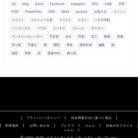
A4
blog
Excel
Facebook
Instagram
JPG
LINE
PDF
POP
PowerPoint
SNS
Word
youtube
お知らせ
イベント
イラスト
スケジュール表
スライド
チラシ
ハガキ印刷
パソコン入力
パワポ
ビジネス
フレーム
ポスター
マンスリーカレンダー
予定表
会社
写真
加工
動画
和風
張り紙
手書き
横
横型
簡単
簡単作成
編集
縦
縦型
背景
花
透過PNG
飾り枠
プライバシーポリシー
特定商取引法に基づく表記
利用規約
お問い合わせ
ブレラブ
エムム
自由が丘スタイル
シムム
1900–2026 イラストボックス「プレミアム」テンプレート