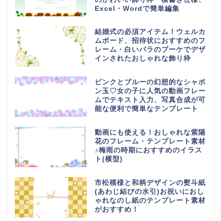
Excel・Wordで簡単編集
結婚式の必須アイテム！ウェルカ
ムボード、招待状におすすめのフ
レーム・白いバラのブーケでデザ
インされたおしゃれな飾り枠
ピンクとブルーの幻想的なシャボ
ン玉♡女の子に人気の動画フレー
ムでテキスト入力、写真合成が可
能な便利で簡単なテンプレート
動画にも使える！おしゃれな紫陽
花のフレーム・テンプレート素材
♪梅雨の時期におすすめのイラス
ト(横型)
市松模様と和柄デザインの熨斗紙
(あわじ結びの水引)お祝いにおし
ゃれなのし紙のテンプレート素材
がおすすめ！