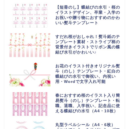
【短冊のし】蝶結びの水引・桜の
イラストデザイン、卒業・入学の
お祝いや贈り物におすすめのかわ
いい熨斗テンプレート
すだれ桜がおしゃれ！熨斗紙のテ
ンプレート素材・ストライプ柄の
背景付きイラストでリボン風の蝶
結び水引がかわいい♪
お花のイラスト付きオリジナル熨
斗（のし）テンプレート・紅白の
蝶結びの水引で御祝い、内祝い
用・Wordで文字入れ可能
春におすすめ桜のイラスト入り簡
易熨斗（のし）テンプレート・転
職、退職、入学祝い、記念品に使
える蝶結びの水引（A4・10枚）
丸型ラベルシール（A4・6枚）