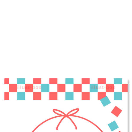
illust-box
illust-box