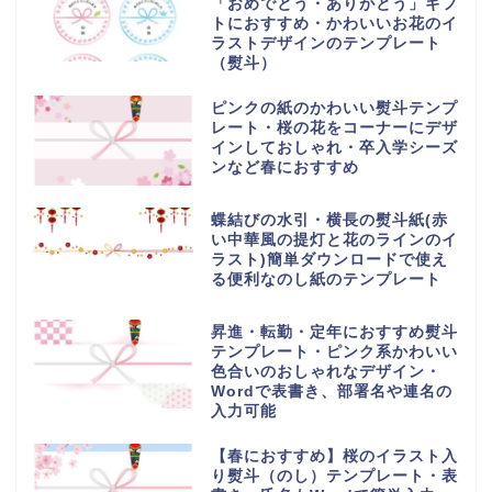
「おめでとう・ありがとう」ギフ
トにおすすめ・かわいいお花のイ
ラストデザインのテンプレート
（熨斗）
ピンクの紙のかわいい熨斗テンプ
レート・桜の花をコーナーにデザ
インしておしゃれ・卒入学シーズ
ンなど春におすすめ
蝶結びの水引・横長の熨斗紙(赤
い中華風の提灯と花のラインのイ
ラスト)簡単ダウンロードで使え
る便利なのし紙のテンプレート
昇進・転勤・定年におすすめ熨斗
テンプレート・ピンク系かわいい
色合いのおしゃれなデザイン・
Wordで表書き、部署名や連名の
入力可能
【春におすすめ】桜のイラスト入
り熨斗（のし）テンプレート・表