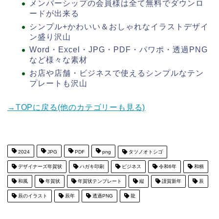
メンバーシップの会員様は全て無料でダウンロ
ードが出来る
シンプル+かわいい＆おしゃれなイラストデザイ
ン盛り沢山
Word・Excel・JPG・PDF・パワポ・透過PNG
など様々な素材
お店や店舗・ビジネスで使えるシンプルなテン
プレートも沢山
→TOPに戻る(他のカテゴリーも見る)
2024
JPG
PDF
png
タツノオトシゴ
デザイナーズ年賀状
ハガキ印刷
ビジネス
令和6年
和柄
和風
年賀状
年賀状テンプレート
縦
謹賀新年
辰
辰のイラスト
辰年
透過PNG
龍