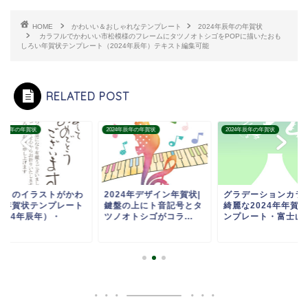
HOME
かわいい＆おしゃれなテンプレート
2024年辰年の年賀状
カラフルでかわいい市松模様のフレームにタツノオトシゴをPOPに描いたおも
しろい年賀状テンプレート（2024年辰年）テキスト編集可能
RELATED POST
24年辰年の年賀状
2024年辰年の年賀状
2024年辰年の年賀状
踊りのイラストがかわ
2024年デザイン年賀状|
グラデーションカラ
い年賀状テンプレート
鍵盤の上にト音記号とタ
綺麗な2024年年賀
2024年辰年）・
ツノオトシゴがコラ...
ンプレート・富士山の.