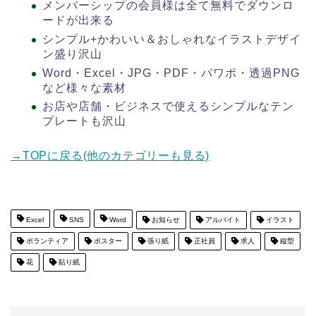
メンバーシップの会員様は全て無料でダウンロ
ードが出来る
シンプル+かわいい＆おしゃれなイラストデザイ
ン盛り沢山
Word・Excel・JPG・PDF・パワポ・透過PNG
など様々な素材
お店や店舗・ビジネスで使えるシンプルなテン
プレートも沢山
→TOPに戻る(他のカテゴリーも見る)
Excel
SNS
Word
お知らせ
アルバイト
イラスト
ボランティア
ポスター
張り紙
正社員
求人
縦型
花
貼り紙