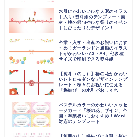
水引にかわいいひな人形のイラス
ト入り♪熨斗紙のテンプレート素
材・桃の節句やひな祭りのイベン
トにぴったりなデザイン！
卒業・入学・出産のお祝いにおす
すめ！ガーランドと風船のイラス
トがかわいい♪A3・A4、他多種
サイズで印刷できる熨斗紙
【熨斗（のし）】椿の花がかわい
いレトロモダンなデザインテンプ
レート・様々なお祝いに使える
「梅結び」の水引がおしゃれ
パステルカラーのかわいいメッセ
ージカード「桜の花デザイン」卒
園・卒業祝いにおすすめ！Word
対応のテンプレート
【短冊のし】蝶結びの水引・桜の