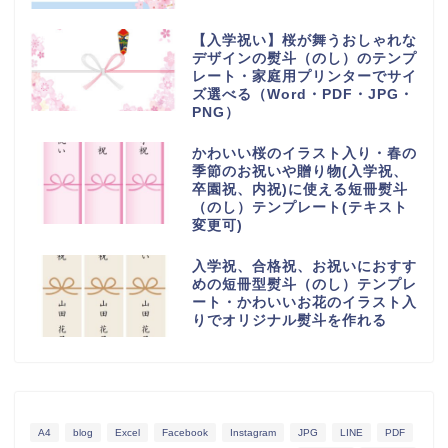
【入学祝い】桜が舞うおしゃれな
デザインの熨斗（のし）のテンプ
レート・家庭用プリンターでサイ
ズ選べる（Word・PDF・JPG・
PNG）
かわいい桜のイラスト入り・春の
季節のお祝いや贈り物(入学祝、
卒園祝、内祝)に使える短冊熨斗
（のし）テンプレート(テキスト
変更可)
入学祝、合格祝、お祝いにおすす
めの短冊型熨斗（のし）テンプレ
ート・かわいいお花のイラスト入
りでオリジナル熨斗を作れる
A4
blog
Excel
Facebook
Instagram
JPG
LINE
PDF