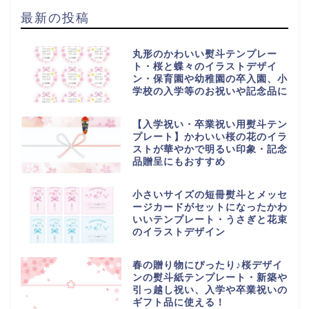
最新の投稿
丸形のかわいい熨斗テンプレー
ト・桜と蝶々のイラストデザイ
ン・保育園や幼稚園の卒入園、小
学校の入学等のお祝いや記念品に
【入学祝い・卒業祝い用熨斗テン
プレート】かわいい桜の花のイラ
ストが華やかで明るい印象・記念
品贈呈にもおすすめ
小さいサイズの短冊熨斗とメッセ
ージカードがセットになったかわ
いいテンプレート・うさぎと花束
のイラストデザイン
春の贈り物にぴったり♪桜デザイ
ンの熨斗紙テンプレート・新築や
引っ越し祝い、入学や卒業祝いの
ギフト品に使える！