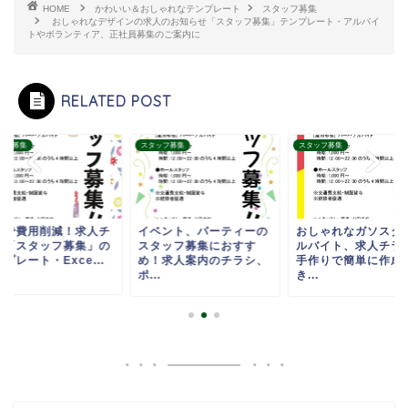
HOME
かわいい＆おしゃれなテンプレート
スタッフ募集
おしゃれなデザインの求人のお知らせ「スタッフ募集」テンプレート・アルバイ
トやボランティア、正社員募集のご案内に
RELATED POST
ッフ募集
スタッフ募集
スタッフ募集
作で費用削減！求人チ
イベント、パーティーの
おしゃれなガソスタ
シ「スタッフ募集」の
スタッフ募集におすす
ルバイト、求人チラ
プレート・Exce...
め！求人案内のチラシ、
手作りで簡単に作成
ポ...
き...