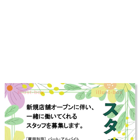
illust-box
illust-box