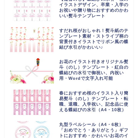
イラストデザイン、卒業・入学の
お祝いや贈り物におすすめのかわ
いい熨斗テンプレート
すだれ桜がおしゃれ！熨斗紙のテ
ンプレート素材・ストライプ柄の
背景付きイラストでリボン風の蝶
結び水引がかわいい♪
お花のイラスト付きオリジナル熨
斗（のし）テンプレート・紅白の
蝶結びの水引で御祝い、内祝い
用・Wordで文字入れ可能
春におすすめ桜のイラスト入り簡
易熨斗（のし）テンプレート・転
職、退職、入学祝い、記念品に使
える蝶結びの水引（A4・10枚）
丸型ラベルシール（A4・6枚）
「おめでとう・ありがとう」ギフ
トにおすすめ・かわいいお花のイ