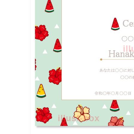
il
illust-box