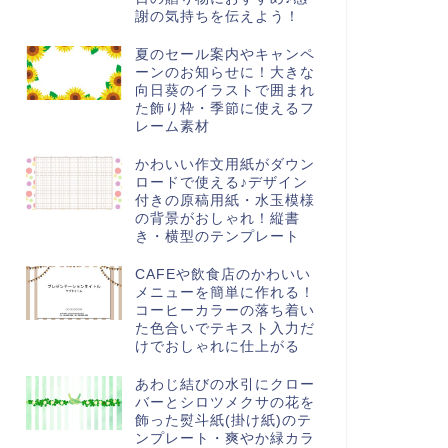
謝の気持ちを伝えよう！
夏のセール案内やキャンペ
ーンのお知らせに！大きな
向日葵のイラストで囲まれ
た飾り枠・季節に使えるフ
レーム素材
かわいい作文用紙がダウン
ロードで使える♪デザイン
付きの原稿用紙・水玉模様
の背景がおしゃれ！縦書
き・横型のテンプレート
CAFEや飲食店のかわいい
メニューを簡単に作れる！
コーヒーカラーの落ち着い
た色合いでテキスト入力だ
けでおしゃれに仕上がる
あわじ結びの水引にクロー
バーとシロツメクサの花を
飾った熨斗紙(掛け紙)のテ
ンプレート・爽やか緑カラ