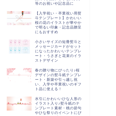
等のお祝いや記念品に
【入学祝い・卒業祝い用熨
斗テンプレート】かわいい
桜の花のイラストが華やか
で明るい印象・記念品贈呈
にもおすすめ
小さいサイズの短冊熨斗と
メッセージカードがセット
になったかわいいテンプレ
ート・うさぎと花束のイラ
ストデザイン
春の贈り物にぴったり♪桜
デザインの熨斗紙テンプレ
ート・新築や引っ越し祝
い、入学や卒業祝いのギフ
ト品に使える！
水引にかわいいひな人形の
イラスト入り♪熨斗紙のテ
ンプレート素材・桃の節句
やひな祭りのイベントにぴ