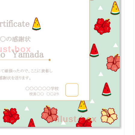
lust-box
illust-box