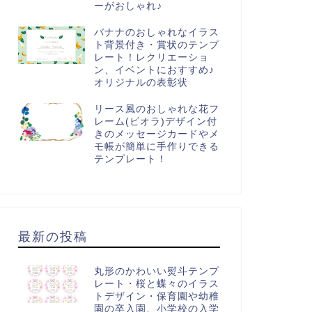
ーがおしゃれ♪
バナナのおしゃれなイラス
ト背景付き・賞状のテンプ
レート！レクリエーショ
ン、イベントにおすすめ♪
オリジナルの表彰状
リース風のおしゃれな花フ
レーム(ビオラ)デザイン付
きのメッセージカードやメ
モ帳が簡単に手作りできる
テンプレート！
状・表彰状
賞状・表彰状
最新の投稿
校の先生に贈る感謝状！卒業
おしゃれな賞状枠のテンプレー
丸形のかわいい熨斗テンプ
の表彰状におすすめ・かわい
ト「感謝状」横型A4サイズ、英
レート・桜と蝶々のイラス
賞状のテンプレート素材、
語表記も可能なフォーマット...
トデザイン・保育園や幼稚
...
園の卒入園、小学校の入学