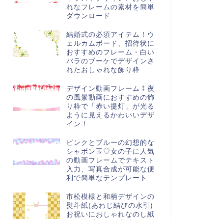
れなフレームの素材を簡単
ダウンロード
結婚式の必須アイテム！ウ
ェルカムボード、招待状に
おすすめのフレーム・白い
バラのブーケでデザインさ
れたおしゃれな飾り枠
デザイン動画フレーム⁑夜
の風景動画におすすめの飾
り枠で「赤い提灯」が光る
ように見えるかわいいデザ
イン！
ピンクとブルーの幻想的な
シャボン玉♡女の子に人気
の動画フレームでテキスト
入力、写真合成が可能な便
利で簡単なテンプレート
市松模様と和柄デザインの
熨斗紙(あわじ結びの水引)
お祝いにおしゃれなのし紙