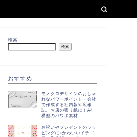
検索
検索
おすすめ
モノクロデザインのおしゃ
れなパワーポイント・会社
で作成する社内報や広報
誌、お店の張り紙に！A4
横型のパワポ素材
お祝いやプレゼントのラッ
ピングに♪かわいいイチゴ