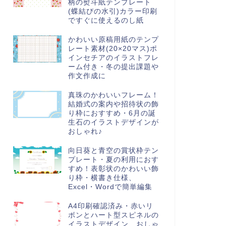
柄の熨斗紙テンプレート
(蝶結びの水引)カラー印刷
ですぐに使えるのし紙
かわいい原稿用紙のテンプ
レート素材(20×20マス)ポ
インセチアのイラストフレ
ーム付き・冬の提出課題や
作文作成に
真珠のかわいいフレーム！
結婚式の案内や招待状の飾
り枠におすすめ・6月の誕
生石のイラストデザインが
おしゃれ♪
向日葵と青空の賞状枠テン
プレート・夏の利用におす
すめ！表彰状のかわいい飾
り枠・横書き仕様、
Excel・Wordで簡単編集
A4印刷確認済み・赤いリ
ボンとハート型スピネルの
イラストデザイン、おしゃ