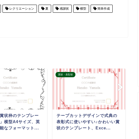
レクリエーション
夏
感謝状
横型
簡単作成
賞状・表彰状
賞
賞状枠のテンプレー
テープカットデザインで式典の
学
」横型A4サイズ、英
表彰式に使いやすい♪かわいい賞
式
能なフォーマット...
状のテンプレート、Exce...
い
生