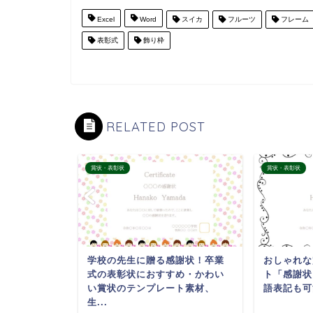
Excel
Word
スイカ
フルーツ
フレーム
表彰式
飾り枠
RELATED POST
賞状・表彰状
賞状・表彰状
ンで式典の
学校の先生に贈る感謝状！卒業
おしゃれな
♪かわいい賞
式の表彰状におすすめ・かわい
ト「感謝状
ce...
い賞状のテンプレート素材、
語表記も可
生...