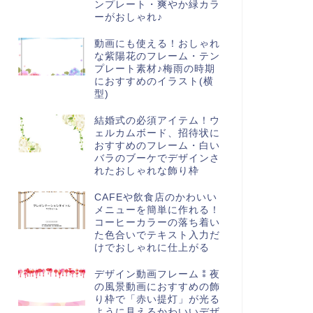
ンプレート・爽やか緑カラ
ーがおしゃれ♪
動画にも使える！おしゃれ
な紫陽花のフレーム・テン
プレート素材♪梅雨の時期
におすすめのイラスト(横
型)
結婚式の必須アイテム！ウ
ェルカムボード、招待状に
おすすめのフレーム・白い
バラのブーケでデザインさ
れたおしゃれな飾り枠
CAFEや飲食店のかわいい
メニューを簡単に作れる！
コーヒーカラーの落ち着い
た色合いでテキスト入力だ
けでおしゃれに仕上がる
デザイン動画フレーム⁑夜
の風景動画におすすめの飾
り枠で「赤い提灯」が光る
ように見えるかわいいデザ