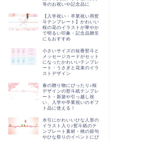
等のお祝いや記念品に
【入学祝い・卒業祝い用熨
斗テンプレート】かわいい
桜の花のイラストが華やか
で明るい印象・記念品贈呈
にもおすすめ
小さいサイズの短冊熨斗と
メッセージカードがセット
になったかわいいテンプレ
ート・うさぎと花束のイラ
ストデザイン
春の贈り物にぴったり♪桜
デザインの熨斗紙テンプレ
ート・新築や引っ越し祝
い、入学や卒業祝いのギフ
ト品に使える！
水引にかわいいひな人形の
イラスト入り♪熨斗紙のテ
ンプレート素材・桃の節句
やひな祭りのイベントにぴ