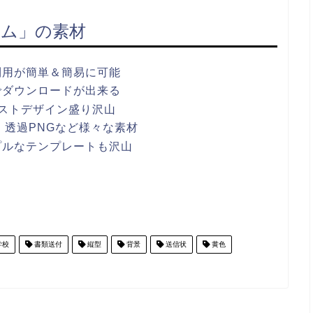
ム」の素材
利用が簡単＆簡易に可能
でダウンロードが出来る
ストデザイン盛り沢山
ワポ・透過PNGなど様々な素材
プルなテンプレートも沢山
学校
書類送付
縦型
背景
送信状
黄色