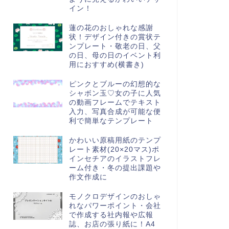
イン！
蓮の花のおしゃれな感謝
状！デザイン付きの賞状テ
ンプレート・敬老の日、父
の日、母の日のイベント利
用におすすめ(横書き)
ピンクとブルーの幻想的な
シャボン玉♡女の子に人気
の動画フレームでテキスト
入力、写真合成が可能な便
利で簡単なテンプレート
かわいい原稿用紙のテンプ
レート素材(20×20マス)ポ
インセチアのイラストフレ
ーム付き・冬の提出課題や
作文作成に
モノクロデザインのおしゃ
れなパワーポイント・会社
で作成する社内報や広報
誌、お店の張り紙に！A4