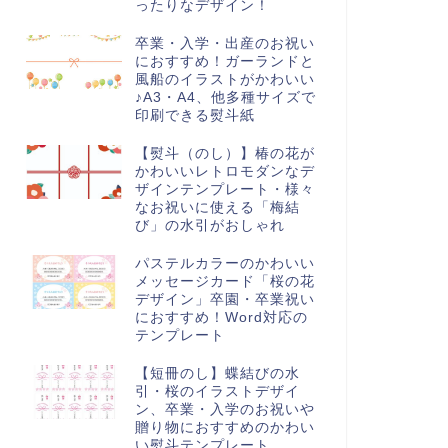
ったりなデザイン！
卒業・入学・出産のお祝い
におすすめ！ガーランドと
風船のイラストがかわいい
AX送付状
FAX送付状
♪A3・A4、他多種サイズで
印刷できる熨斗紙
【熨斗（のし）】椿の花が
かわいいレトロモダンなデ
ザインテンプレート・様々
なお祝いに使える「梅結
ExcelとWord対応）猫のかわ
桔梗の花のフレーム付「FAX送
び」の水引がおしゃれ
いイラスト入り・FAX送付状
付状」かわいいテンプレート素
テンプレート素材...
材を簡単ダウンロード！Wo...
パステルカラーのかわいい
メッセージカード「桜の花
デザイン」卒園・卒業祝い
におすすめ！Word対応の
テンプレート
【短冊のし】蝶結びの水
引・桜のイラストデザイ
ン、卒業・入学のお祝いや
贈り物におすすめのかわい
い熨斗テンプレート