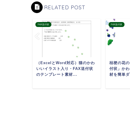
RELATED POST
FAX送付状
FAX送付状
しゃれな
（ExcelとWord対応）猫のかわ
桔梗の花の
風のかわいい
いいイラスト入り・FAX送付状
付状」かわ
象的な高
のテンプレート素材...
材を簡単ダ