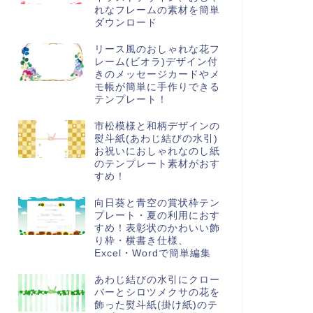
れなフレームの素材を簡単
ダウンロード
リース風のおしゃれな花フ
レーム(ビオラ)デザイン付
きのメッセージカードやメ
モ帳が簡単に手作りできる
テンプレート！
市松模様と和柄デザインの
熨斗紙(あわじ結びの水引)
お祝いにおしゃれなのし紙
のテンプレート素材がおす
すめ！
向日葵と青空の賞状枠テン
プレート・夏の利用におす
すめ！表彰状のかわいい飾
り枠・横書き仕様、
Excel・Wordで簡単編集
あわじ結びの水引にクロー
バーとシロツメクサの花を
飾った熨斗紙(掛け紙)のテ