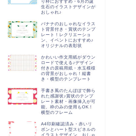
り枠におすすめ・6月の誕
生石のイラストデザインが
おしゃれ♪
バナナのおしゃれなイラス
ト背景付き・賞状のテンプ
レート！レクリエーショ
ン、イベントにおすすめ♪
オリジナルの表彰状
かわいい作文用紙がダウン
ロードで使える♪デザイン
付きの原稿用紙・水玉模様
の背景がおしゃれ！縦書
き・横型のテンプレート
手書き風のたんぽぽで飾ら
れた感謝状♪賞状のテンプ
レート素材・画像挿入が可
能、枠のみの使用もOK！
横型のフレーム
A4印刷確認済み・赤いリ
ボンとハート型スピネルの
イラストデザイン、おしゃ