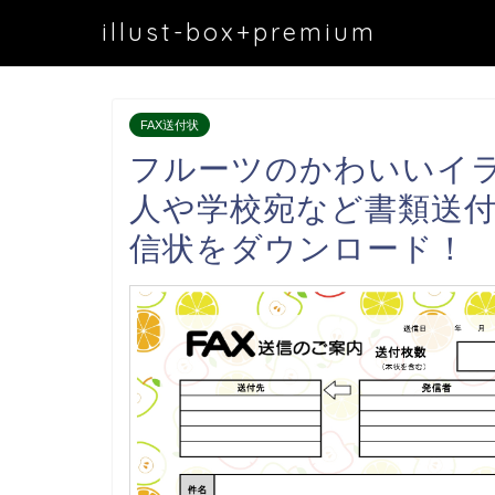
illust-box+premium
FAX送付状
フルーツのかわいいイラ
人や学校宛など書類送付
信状をダウンロード！