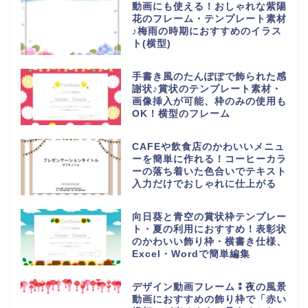
動画にも使える！おしゃれな紫陽
花のフレーム・テンプレート素材
♪梅雨の時期におすすめのイラス
ト(横型)
手書き風のたんぽぽで飾られた感
謝状♪賞状のテンプレート素材・
画像挿入が可能、枠のみの使用も
OK！横型のフレーム
CAFEや飲食店のかわいいメニュ
ーを簡単に作れる！コーヒーカラ
ーの落ち着いた色合いでテキスト
入力だけでおしゃれに仕上がる
向日葵と青空の賞状枠テンプレー
ト・夏の利用におすすめ！表彰状
のかわいい飾り枠・横書き仕様、
Excel・Wordで簡単編集
デザイン動画フレーム⁑夜の風景
動画におすすめの飾り枠で「赤い