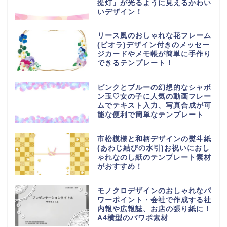
提灯」が光るように見えるかわい
いデザイン！
リース風のおしゃれな花フレーム
(ビオラ)デザイン付きのメッセー
ジカードやメモ帳が簡単に手作り
できるテンプレート！
ピンクとブルーの幻想的なシャボ
ン玉♡女の子に人気の動画フレー
ムでテキスト入力、写真合成が可
能な便利で簡単なテンプレート
市松模様と和柄デザインの熨斗紙
(あわじ結びの水引)お祝いにおし
ゃれなのし紙のテンプレート素材
がおすすめ！
モノクロデザインのおしゃれなパ
ワーポイント・会社で作成する社
内報や広報誌、お店の張り紙に！
A4横型のパワポ素材