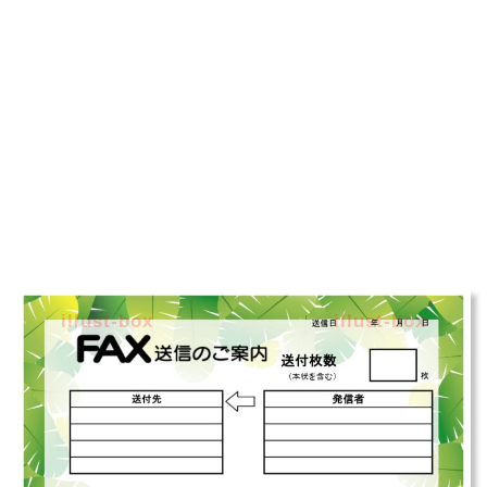
illust-box
illust-box