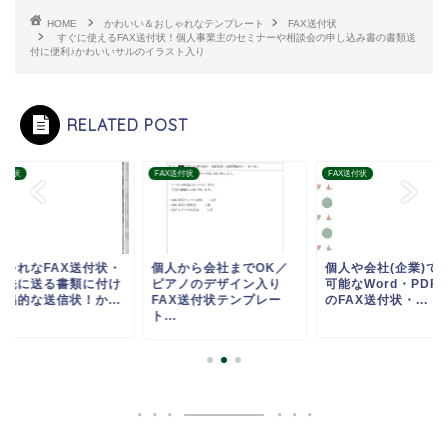
HOME
かわいい＆おしゃれなテンプレート
FAX送付状
すぐに使えるFAX送付状！個人事業主のセミナーや相談会の申し込み書の書類送
付に便利♪かわいいサルのイラスト入り
RELATED POST
X送付状
FAX送付状
FAX送付状
しゃれなFAX送付状・
個人から会社までOK／
個人や会社(企業)で
引先に送る書類に付け
ピアノのデザイン入り
可能なWord・PDF
簡易的な送信状！か...
FAX送付状テンプレー
のFAX送付状・...
ト...