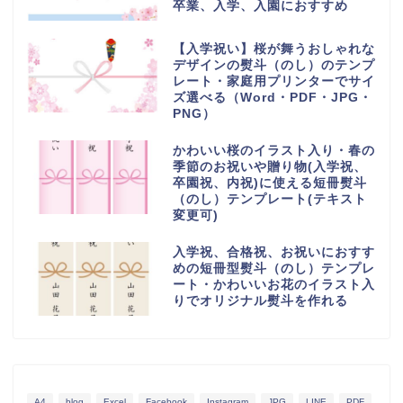
卒業、入学、入園におすすめ
【入学祝い】桜が舞うおしゃれな
デザインの熨斗（のし）のテンプ
レート・家庭用プリンターでサイ
ズ選べる（Word・PDF・JPG・
PNG）
かわいい桜のイラスト入り・春の
季節のお祝いや贈り物(入学祝、
卒園祝、内祝)に使える短冊熨斗
（のし）テンプレート(テキスト
変更可)
入学祝、合格祝、お祝いにおすす
めの短冊型熨斗（のし）テンプレ
ート・かわいいお花のイラスト入
りでオリジナル熨斗を作れる
A4
blog
Excel
Facebook
Instagram
JPG
LINE
PDF