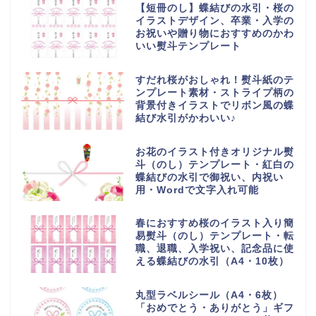
【短冊のし】蝶結びの水引・桜の
イラストデザイン、卒業・入学の
お祝いや贈り物におすすめのかわ
いい熨斗テンプレート
すだれ桜がおしゃれ！熨斗紙のテ
ンプレート素材・ストライプ柄の
背景付きイラストでリボン風の蝶
結び水引がかわいい♪
お花のイラスト付きオリジナル熨
斗（のし）テンプレート・紅白の
蝶結びの水引で御祝い、内祝い
用・Wordで文字入れ可能
春におすすめ桜のイラスト入り簡
易熨斗（のし）テンプレート・転
職、退職、入学祝い、記念品に使
える蝶結びの水引（A4・10枚）
丸型ラベルシール（A4・6枚）
「おめでとう・ありがとう」ギフ