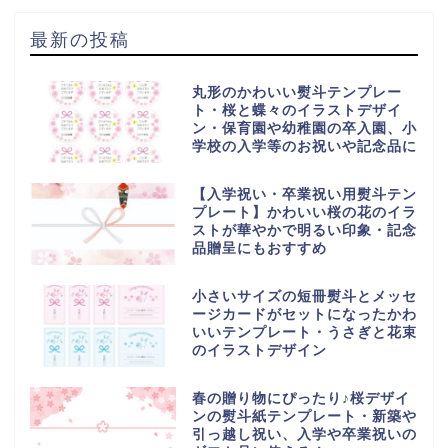
最新の投稿
丸形のかわいい熨斗テンプレー
ト・桜と蝶々のイラストデザイ
ン・保育園や幼稚園の卒入園、小
学校の入学等のお祝いや記念品に
【入学祝い・卒業祝い用熨斗テン
プレート】かわいい桜の花のイラ
ストが華やかで明るい印象・記念
品贈呈にもおすすめ
小さいサイズの短冊熨斗とメッセ
ージカードがセットになったかわ
いいテンプレート・うさぎと花束
のイラストデザイン
春の贈り物にぴったり♪桜デザイ
ンの熨斗紙テンプレート・新築や
引っ越し祝い、入学や卒業祝いの