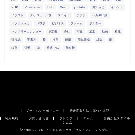
POP
PowerPoint
SNS
Word
youtube
お知らせ
イベント
イラスト
スケジュール表
スライド
チラシ
ハガキ印刷
パソコン入力
パワポ
ビジネス
フレーム
ポスター
マンスリーカレンダー
予定表
会社
写真
加工
動画
和風
張り紙
手書き
横
横型
簡単
簡単作成
編集
縦
縦型
背景
花
透過PNG
飾り枠
プライバシーポリシー
特定商取引法に基づく表記
利用規約
お問い合わせ
ブレラブ
エムム
自由が丘スタイル
シムム
1900–2026 イラストボックス「プレミアム」テンプレート