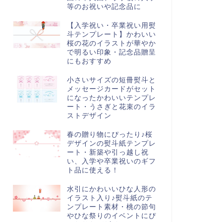
等のお祝いや記念品に
【入学祝い・卒業祝い用熨
斗テンプレート】かわいい
桜の花のイラストが華やか
で明るい印象・記念品贈呈
にもおすすめ
小さいサイズの短冊熨斗と
メッセージカードがセット
になったかわいいテンプレ
ート・うさぎと花束のイラ
ストデザイン
春の贈り物にぴったり♪桜
デザインの熨斗紙テンプレ
ート・新築や引っ越し祝
い、入学や卒業祝いのギフ
ト品に使える！
水引にかわいいひな人形の
イラスト入り♪熨斗紙のテ
ンプレート素材・桃の節句
やひな祭りのイベントにぴ