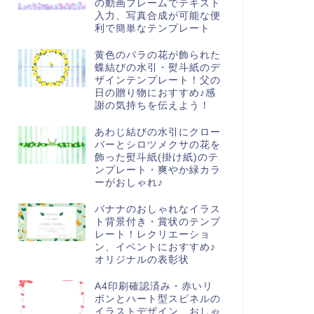
の動画フレームでテキスト
入力、写真合成が可能な便
利で簡単なテンプレート
黄色のバラの花が飾られた
蝶結びの水引・熨斗紙のデ
ザインテンプレート！父の
日の贈り物におすすめ♪感
謝の気持ちを伝えよう！
あわじ結びの水引にクロー
バーとシロツメクサの花を
飾った熨斗紙(掛け紙)のテ
ンプレート・爽やか緑カラ
ーがおしゃれ♪
バナナのおしゃれなイラス
ト背景付き・賞状のテンプ
レート！レクリエーショ
ン、イベントにおすすめ♪
オリジナルの表彰状
A4印刷確認済み・赤いリ
ボンとハート型スピネルの
イラストデザイン、おしゃ