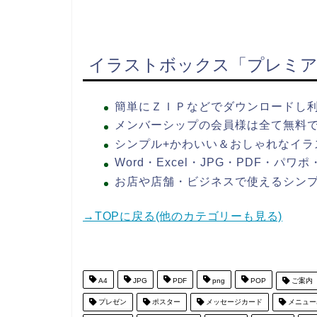
イラストボックス「プレミア
簡単にＺＩＰなどでダウンロードし
メンバーシップの会員様は全て無料
シンプル+かわいい＆おしゃれなイラ
Word・Excel・JPG・PDF・パ
お店や店舗・ビジネスで使えるシン
→TOPに戻る(他のカテゴリーも見る)
A4
JPG
PDF
png
POP
ご案内
プレゼン
ポスター
メッセージカード
メニュー