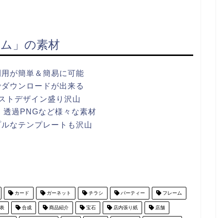
ム」の素材
利用が簡単＆簡易に可能
でダウンロードが出来る
ストデザイン盛り沢山
ワポ・透過PNGなど様々な素材
プルなテンプレートも沢山
カード
ガーネット
チラシ
パーティー
フレーム
表
合成
商品紹介
宝石
店内張り紙
店舗