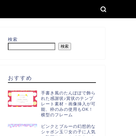
検索
検索
おすすめ
手書き風のたんぽぽで飾ら
れた感謝状♪賞状のテンプ
レート素材・画像挿入が可
能、枠のみの使用もOK！
横型のフレーム
ピンクとブルーの幻想的な
シャボン玉♡女の子に人気