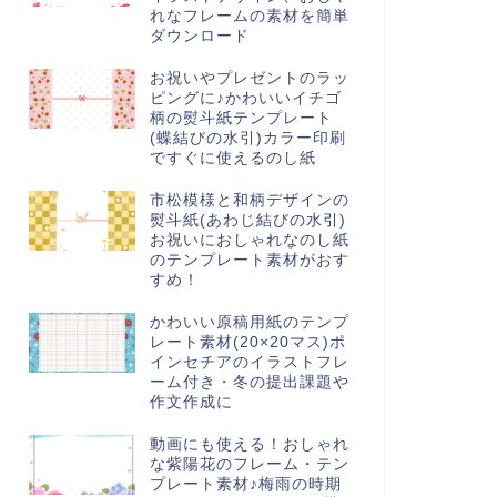
れなフレームの素材を簡単
ダウンロード
お祝いやプレゼントのラッ
ピングに♪かわいいイチゴ
柄の熨斗紙テンプレート
(蝶結びの水引)カラー印刷
ですぐに使えるのし紙
市松模様と和柄デザインの
熨斗紙(あわじ結びの水引)
お祝いにおしゃれなのし紙
のテンプレート素材がおす
すめ！
かわいい原稿用紙のテンプ
レート素材(20×20マス)ポ
インセチアのイラストフレ
ーム付き・冬の提出課題や
作文作成に
動画にも使える！おしゃれ
な紫陽花のフレーム・テン
プレート素材♪梅雨の時期