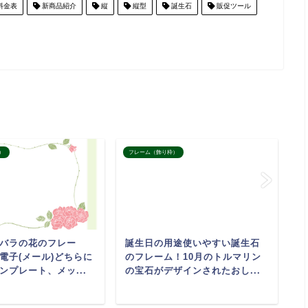
料金表
新商品紹介
縦
縦型
誕生石
販促ツール
）
フレーム（飾り枠）
フ
バラの花のフレー
誕生日の用途使いやすい誕生石
パ
電子(メール)どちらに
のフレーム！10月のトルマリン
デ
ンプレート、メッ...
の宝石がデザインされたおし...
レ
作