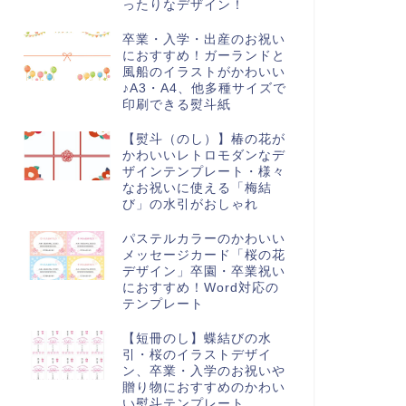
ったりなデザイン！
卒業・入学・出産のお祝い
におすすめ！ガーランドと
風船のイラストがかわいい
♪A3・A4、他多種サイズで
印刷できる熨斗紙
【熨斗（のし）】椿の花が
かわいいレトロモダンなデ
ザインテンプレート・様々
なお祝いに使える「梅結
レーム（飾り枠）
フレーム（飾り枠）
び」の水引がおしゃれ
パステルカラーのかわいい
メッセージカード「桜の花
デザイン」卒園・卒業祝い
におすすめ！Word対応の
テンプレート
ールのネックレスで飾り枠を
おしゃれなバラの花のフレー
【短冊のし】蝶結びの水
ザインしたおしゃれなテンプ
ム！印刷・電子(メール)どちらに
引・桜のイラストデザイ
ート・結婚式関連の資料制
も使えるテンプレート、メッ...
ン、卒業・入学のお祝いや
...
贈り物におすすめのかわい
い熨斗テンプレート