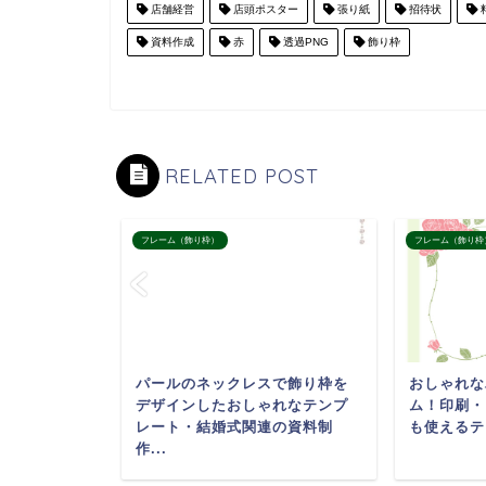
店舗経営
店頭ポスター
張り紙
招待状
資料作成
赤
透過PNG
飾り枠
RELATED POST
フレーム（飾り枠）
フレーム（飾り枠
すい誕生石
パールのネックレスで飾り枠を
おしゃれな
のトルマリン
デザインしたおしゃれなテンプ
ム！印刷・
たおし...
レート・結婚式関連の資料制
も使えるテ
作...