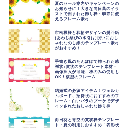
夏のセール案内やキャンペーンの
お知らせに！大きな向日葵のイラ
ストで囲まれた飾り枠・季節に使
えるフレーム素材
市松模様と和柄デザインの熨斗紙
(あわじ結びの水引)お祝いにおし
ゃれなのし紙のテンプレート素材
がおすすめ！
手書き風のたんぽぽで飾られた感
謝状♪賞状のテンプレート素材・
画像挿入が可能、枠のみの使用も
OK！横型のフレーム
結婚式の必須アイテム！ウェルカ
ムボード、招待状におすすめのフ
レーム・白いバラのブーケでデザ
インされたおしゃれな飾り枠
向日葵と青空の賞状枠テンプレー
ト・夏の利用におすすめ！表彰状