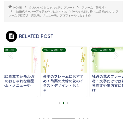
HOME
かわいい＆おしゃれなテンプレート
フレーム（飾り枠）
結婚式ペーパーアイテム作りにおすすめ「パール」の飾り枠・上品でかわいいフ
レームで招待状、席次表、メニュー表、プロフィールにおすすめ
RELATED POST
ーム（飾り枠）
フレーム（飾り枠）
フレーム（飾り枠）
と花に見立てたモルガ
便箋のフレームにおすす
牡丹の花のフレーム
イトのおしゃれな縦型
め！芍薬の大輪の花のイ
材・文字だけでは寂
レーム・メニューや
ラストデザイン・おし
挨拶文や案内文に飾
.
ゃ...
け...