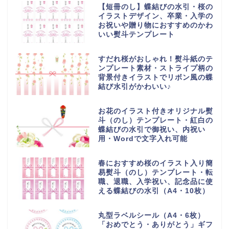
【短冊のし】蝶結びの水引・桜の
イラストデザイン、卒業・入学の
お祝いや贈り物におすすめのかわ
いい熨斗テンプレート
すだれ桜がおしゃれ！熨斗紙のテ
ンプレート素材・ストライプ柄の
背景付きイラストでリボン風の蝶
結び水引がかわいい♪
お花のイラスト付きオリジナル熨
斗（のし）テンプレート・紅白の
蝶結びの水引で御祝い、内祝い
用・Wordで文字入れ可能
春におすすめ桜のイラスト入り簡
易熨斗（のし）テンプレート・転
職、退職、入学祝い、記念品に使
える蝶結びの水引（A4・10枚）
丸型ラベルシール（A4・6枚）
「おめでとう・ありがとう」ギフ