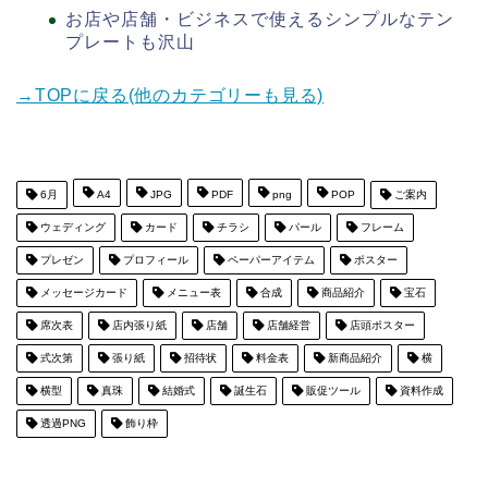
お店や店舗・ビジネスで使えるシンプルなテン
プレートも沢山
→TOPに戻る(他のカテゴリーも見る)
6月
A4
JPG
PDF
png
POP
ご案内
ウェディング
カード
チラシ
パール
フレーム
プレゼン
プロフィール
ペーパーアイテム
ポスター
メッセージカード
メニュー表
合成
商品紹介
宝石
席次表
店内張り紙
店舗
店舗経営
店頭ポスター
式次第
張り紙
招待状
料金表
新商品紹介
横
横型
真珠
結婚式
誕生石
販促ツール
資料作成
透過PNG
飾り枠