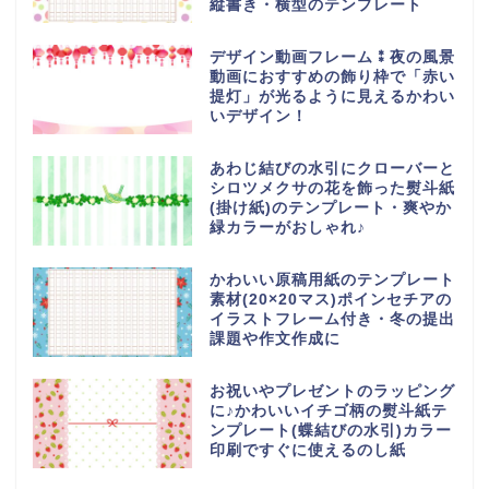
縦書き・横型のテンプレート
デザイン動画フレーム⁑夜の風景
動画におすすめの飾り枠で「赤い
提灯」が光るように見えるかわい
いデザイン！
あわじ結びの水引にクローバーと
シロツメクサの花を飾った熨斗紙
(掛け紙)のテンプレート・爽やか
緑カラーがおしゃれ♪
かわいい原稿用紙のテンプレート
素材(20×20マス)ポインセチアの
イラストフレーム付き・冬の提出
課題や作文作成に
お祝いやプレゼントのラッピング
に♪かわいいイチゴ柄の熨斗紙テ
ンプレート(蝶結びの水引)カラー
印刷ですぐに使えるのし紙