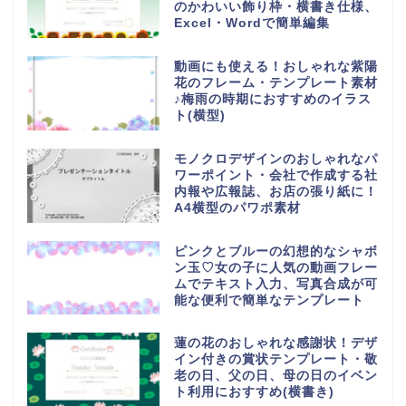
のかわいい飾り枠・横書き仕様、
Excel・Wordで簡単編集
動画にも使える！おしゃれな紫陽
花のフレーム・テンプレート素材
♪梅雨の時期におすすめのイラス
ト(横型)
モノクロデザインのおしゃれなパ
ワーポイント・会社で作成する社
内報や広報誌、お店の張り紙に！
A4横型のパワポ素材
ピンクとブルーの幻想的なシャボ
ン玉♡女の子に人気の動画フレー
ムでテキスト入力、写真合成が可
能な便利で簡単なテンプレート
蓮の花のおしゃれな感謝状！デザ
イン付きの賞状テンプレート・敬
老の日、父の日、母の日のイベン
ト利用におすすめ(横書き)