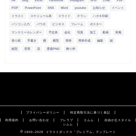
A4
blog
Excel
Facebook
Instagram
JPG
LINE
PDF
POP
PowerPoint
SNS
Word
youtube
お知らせ
イベント
イラスト
スケジュール表
スライド
チラシ
ハガキ印刷
パソコン入力
パワポ
ビジネス
フレーム
ポスター
マンスリーカレンダー
予定表
会社
写真
加工
動画
和風
張り紙
手書き
横
横型
簡単
簡単作成
編集
縦
縦型
背景
花
透過PNG
飾り枠
プライバシーポリシー
特定商取引法に基づく表記
利用規約
お問い合わせ
ブレラブ
エムム
自由が丘スタイル
シムム
1900–2026 イラストボックス「プレミアム」テンプレート