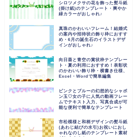
シロツメクサの花を飾った熨斗紙
(掛け紙)のテンプレート・爽やか
緑カラーがおしゃれ♪
真珠のかわいいフレーム！結婚式
の案内や招待状の飾り枠におすす
め・6月の誕生石のイラストデザ
インがおしゃれ♪
向日葵と青空の賞状枠テンプレー
ト・夏の利用におすすめ！表彰状
のかわいい飾り枠・横書き仕様、
Excel・Wordで簡単編集
ピンクとブルーの幻想的なシャボ
ン玉♡女の子に人気の動画フレー
ムでテキスト入力、写真合成が可
能な便利で簡単なテンプレート
市松模様と和柄デザインの熨斗紙
(あわじ結びの水引)お祝いにおし
ゃれなのし紙のテンプレート素材