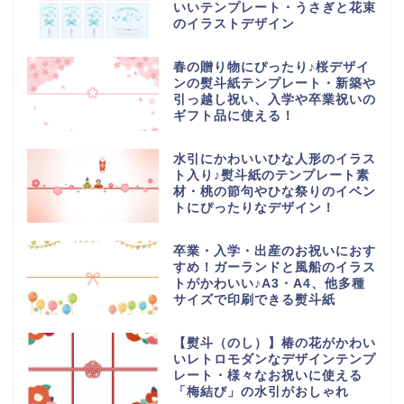
いいテンプレート・うさぎと花束
のイラストデザイン
春の贈り物にぴったり♪桜デザイ
ンの熨斗紙テンプレート・新築や
引っ越し祝い、入学や卒業祝いの
ギフト品に使える！
水引にかわいいひな人形のイラス
ト入り♪熨斗紙のテンプレート素
材・桃の節句やひな祭りのイベン
トにぴったりなデザイン！
卒業・入学・出産のお祝いにおす
すめ！ガーランドと風船のイラス
トがかわいい♪A3・A4、他多種
サイズで印刷できる熨斗紙
【熨斗（のし）】椿の花がかわい
いレトロモダンなデザインテンプ
レート・様々なお祝いに使える
「梅結び」の水引がおしゃれ