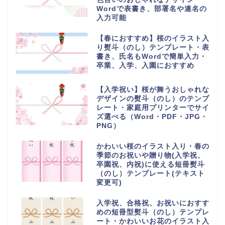
Wordで表書き、部署名や連名の
入力可能
【春におすすめ】桜のイラスト入
り熨斗（のし）テンプレート・表
書き、氏名もWordで簡単入力・
卒業、入学、入園におすすめ
【入学祝い】桜が舞うおしゃれな
デザインの熨斗（のし）のテンプ
レート・家庭用プリンターでサイ
ズ選べる（Word・PDF・JPG・
PNG）
かわいい桜のイラスト入り・春の
季節のお祝いや贈り物(入学祝、
卒園祝、内祝)に使える短冊熨斗
（のし）テンプレート(テキスト
変更可)
入学祝、合格祝、お祝いにおすす
めの短冊型熨斗（のし）テンプレ
ート・かわいいお花のイラスト入