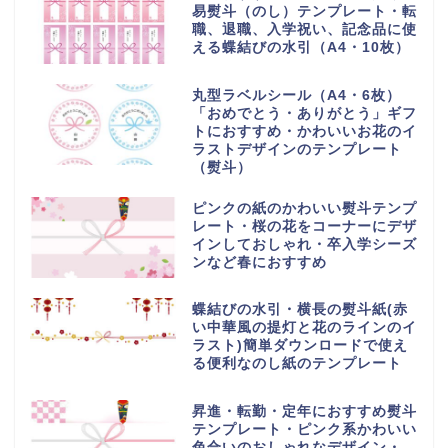
易熨斗（のし）テンプレート・転
職、退職、入学祝い、記念品に使
える蝶結びの水引（A4・10枚）
丸型ラベルシール（A4・6枚）
「おめでとう・ありがとう」ギフ
トにおすすめ・かわいいお花のイ
ラストデザインのテンプレート
（熨斗）
ピンクの紙のかわいい熨斗テンプ
レート・桜の花をコーナーにデザ
インしておしゃれ・卒入学シーズ
ンなど春におすすめ
蝶結びの水引・横長の熨斗紙(赤
い中華風の提灯と花のラインのイ
ラスト)簡単ダウンロードで使え
る便利なのし紙のテンプレート
昇進・転勤・定年におすすめ熨斗
テンプレート・ピンク系かわいい
色合いのおしゃれなデザイン・