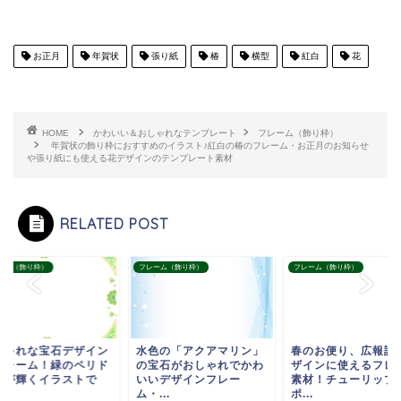
お正月
年賀状
張り紙
椿
横型
紅白
花
HOME
かわいい＆おしゃれなテンプレート
フレーム（飾り枠）
年賀状の飾り枠におすすめのイラスト♪紅白の椿のフレーム・お正月のお知らせ
や張り紙にも使える花デザインのテンプレート素材
RELATED POST
ーム（飾り枠）
フレーム（飾り枠）
フレーム（飾り枠）
しゃれな宝石デザイン
水色の「アクアマリン」
春のお便り、広報誌
フレーム！緑のペリド
の宝石がおしゃれでかわ
ザインに使えるフレ
トが輝くイラストで
いいデザインフレー
素材！チューリップ
.
ム・...
ポ...