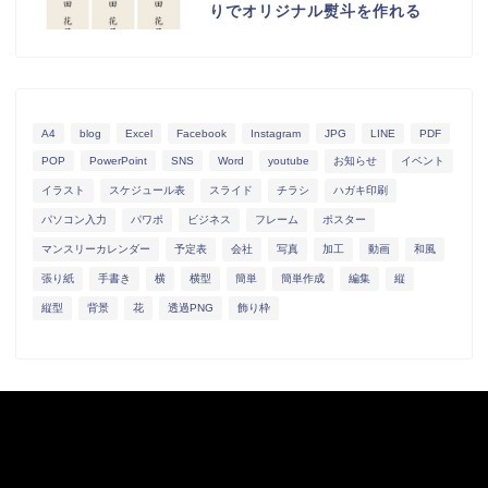
りでオリジナル熨斗を作れる
A4
blog
Excel
Facebook
Instagram
JPG
LINE
PDF
POP
PowerPoint
SNS
Word
youtube
お知らせ
イベント
イラスト
スケジュール表
スライド
チラシ
ハガキ印刷
パソコン入力
パワポ
ビジネス
フレーム
ポスター
マンスリーカレンダー
予定表
会社
写真
加工
動画
和風
張り紙
手書き
横
横型
簡単
簡単作成
編集
縦
縦型
背景
花
透過PNG
飾り枠