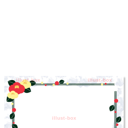
illust-box
illust-box
illust-box