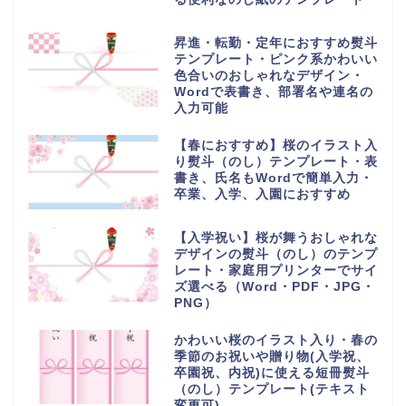
昇進・転勤・定年におすすめ熨斗
テンプレート・ピンク系かわいい
色合いのおしゃれなデザイン・
Wordで表書き、部署名や連名の
入力可能
【春におすすめ】桜のイラスト入
り熨斗（のし）テンプレート・表
書き、氏名もWordで簡単入力・
卒業、入学、入園におすすめ
【入学祝い】桜が舞うおしゃれな
デザインの熨斗（のし）のテンプ
レート・家庭用プリンターでサイ
ズ選べる（Word・PDF・JPG・
PNG）
かわいい桜のイラスト入り・春の
季節のお祝いや贈り物(入学祝、
卒園祝、内祝)に使える短冊熨斗
（のし）テンプレート(テキスト
変更可)