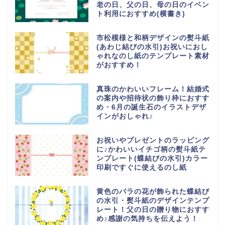
老の日、父の日、母の日のイベン
ト利用におすすめ(横書き)
市松模様と和柄デザインの熨斗紙
(あわじ結びの水引)お祝いにおし
ゃれなのし紙のテンプレート素材
がおすすめ！
真珠のかわいいフレーム！結婚式
の案内や招待状の飾り枠におすす
め・6月の誕生石のイラストデザ
インがおしゃれ♪
お祝いやプレゼントのラッピング
に♪かわいいイチゴ柄の熨斗紙テ
ンプレート(蝶結びの水引)カラー
印刷ですぐに使えるのし紙
黄色のバラの花が飾られた蝶結び
の水引・熨斗紙のデザインテンプ
レート！父の日の贈り物におすす
め♪感謝の気持ちを伝えよう！