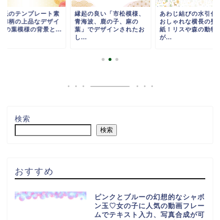
斗紙のテンプレート素
縁起の良い「市松模様、
あわじ結びの水引付
・和柄の上品なデザイ
青海波、鹿の子、麻の
おしゃれな横長の熨
麻の葉模様の背景と...
葉」でデザインされたお
紙！リスや森の動物
し...
が...
検索
検索
おすすめ
ピンクとブルーの幻想的なシャボ
ン玉♡女の子に人気の動画フレー
ムでテキスト入力、写真合成が可