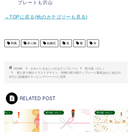
プレートも沢山
→TOPに戻る(他のカテゴリーも見る)
和風
折り鶴
結婚式
花
菊
赤
HOME
かわいい＆おしゃれなテンプレート
熨斗紙（のし）
菊と折り鶴のイラストデザイン・和柄の熨斗紙テンプレート素材(あわじ結びの
水引)ご祝儀袋やラッピングペーパーに活用
RELATED POST
紙（のし）
熨斗紙（のし）
熨斗紙（のし）