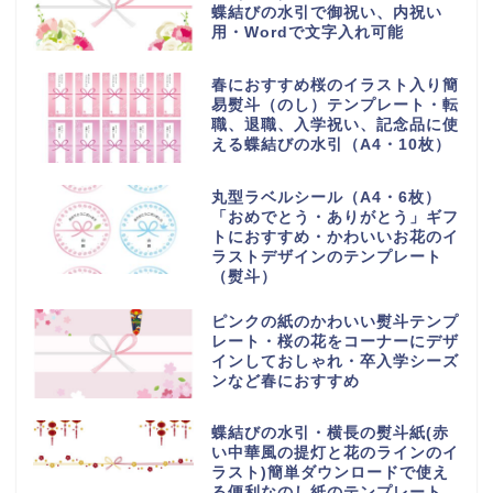
蝶結びの水引で御祝い、内祝い
用・Wordで文字入れ可能
春におすすめ桜のイラスト入り簡
易熨斗（のし）テンプレート・転
職、退職、入学祝い、記念品に使
える蝶結びの水引（A4・10枚）
丸型ラベルシール（A4・6枚）
「おめでとう・ありがとう」ギフ
トにおすすめ・かわいいお花のイ
ラストデザインのテンプレート
（熨斗）
ピンクの紙のかわいい熨斗テンプ
レート・桜の花をコーナーにデザ
インしておしゃれ・卒入学シーズ
ンなど春におすすめ
蝶結びの水引・横長の熨斗紙(赤
い中華風の提灯と花のラインのイ
ラスト)簡単ダウンロードで使え
る便利なのし紙のテンプレート