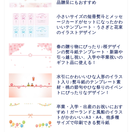
品贈呈にもおすすめ
小さいサイズの短冊熨斗とメッセ
ージカードがセットになったかわ
いいテンプレート・うさぎと花束
のイラストデザイン
春の贈り物にぴったり♪桜デザイ
ンの熨斗紙テンプレート・新築や
引っ越し祝い、入学や卒業祝いの
ギフト品に使える！
水引にかわいいひな人形のイラス
ト入り♪熨斗紙のテンプレート素
材・桃の節句やひな祭りのイベン
トにぴったりなデザイン！
卒業・入学・出産のお祝いにおす
すめ！ガーランドと風船のイラス
トがかわいい♪A3・A4、他多種
サイズで印刷できる熨斗紙