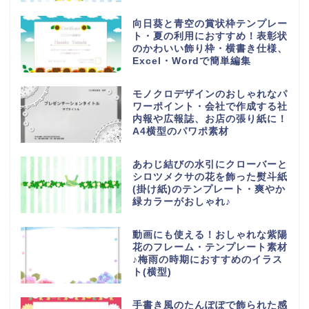
向日葵と青空の賞状枠テンプレー
ト・夏の利用におすすめ！表彰状
のかわいい飾り枠・横書き仕様、
Excel・Wordで簡単編集
モノクロデザインのおしゃれなパ
ワーポイント・会社で作成する社
内報や広報誌、お店の張り紙に！
A4横型のパワポ素材
あわじ結びの水引にクローバーと
シロツメクサの花を飾った熨斗紙
(掛け紙)のテンプレート・爽やか
緑カラーがおしゃれ♪
動画にも使える！おしゃれな紫陽
花のフレーム・テンプレート素材
♪梅雨の時期におすすめのイラス
ト(横型)
手書き風のたんぽぽで飾られた感