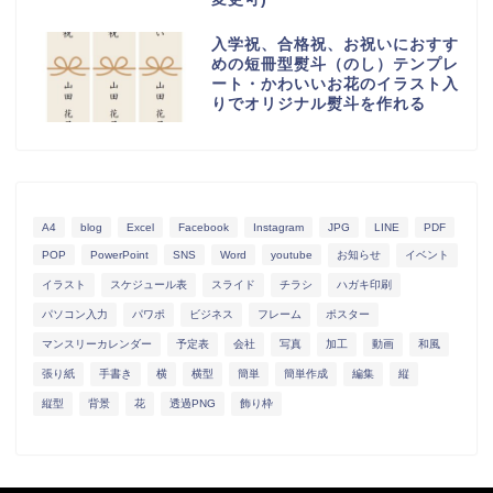
入学祝、合格祝、お祝いにおすす
めの短冊型熨斗（のし）テンプレ
ート・かわいいお花のイラスト入
りでオリジナル熨斗を作れる
A4
blog
Excel
Facebook
Instagram
JPG
LINE
PDF
POP
PowerPoint
SNS
Word
youtube
お知らせ
イベント
イラスト
スケジュール表
スライド
チラシ
ハガキ印刷
パソコン入力
パワポ
ビジネス
フレーム
ポスター
マンスリーカレンダー
予定表
会社
写真
加工
動画
和風
張り紙
手書き
横
横型
簡単
簡単作成
編集
縦
縦型
背景
花
透過PNG
飾り枠