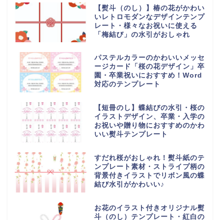
【熨斗（のし）】椿の花がかわい
いレトロモダンなデザインテンプ
レート・様々なお祝いに使える
「梅結び」の水引がおしゃれ
パステルカラーのかわいいメッセ
ージカード「桜の花デザイン」卒
園・卒業祝いにおすすめ！Word
対応のテンプレート
【短冊のし】蝶結びの水引・桜の
イラストデザイン、卒業・入学の
お祝いや贈り物におすすめのかわ
いい熨斗テンプレート
すだれ桜がおしゃれ！熨斗紙のテ
ンプレート素材・ストライプ柄の
背景付きイラストでリボン風の蝶
結び水引がかわいい♪
お花のイラスト付きオリジナル熨
斗（のし）テンプレート・紅白の