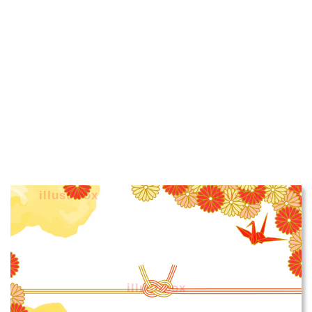
illust-box
illust-box
illust-box