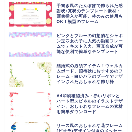
手書き風のたんぽぽで飾られた感
謝状♪賞状のテンプレート素材・
画像挿入が可能、枠のみの使用も
OK！横型のフレーム
ピンクとブルーの幻想的なシャボ
ン玉♡女の子に人気の動画フレー
ムでテキスト入力、写真合成が可
能な便利で簡単なテンプレート
結婚式の必須アイテム！ウェルカ
ムボード、招待状におすすめのフ
レーム・白いバラのブーケでデザ
インされたおしゃれな飾り枠
A4印刷確認済み・赤いリボンと
ハート型スピネルのイラストデザ
イン、おしゃれなフレームの素材
を簡単ダウンロード
リース風のおしゃれな花フレーム
(ビオラ)デザイン付きのメッセー