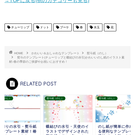
→TOPに戻る(他のカテゴリーも見る)
チューリップ
ドット
ブーケ
春
水玉
花
HOME
かわいい＆おしゃれなテンプレート
熨斗紙（のし）
熨斗のテンプレート(チューリップと蝶結びの水引)かわいいのし紙のイラスト素
材♪春の季節のご挨拶やお祝いにおすすめ！
RELATED POST
紙（のし）
熨斗紙（のし）
熨斗紙（のし）
び切りの水引・熨斗紙
蝶結びの水引・天使のイ
のし紙が簡単に作成
テンプレート素材！椿
ラストでデザインされた
る便利なテンプレー