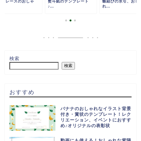
花とレースのおしゃ
熨斗紙のテンプレート
蝶結びの水引、おし
.
♪...
れ...
検索
検索
おすすめ
バナナのおしゃれなイラスト背景
付き・賞状のテンプレート！レク
リエーション、イベントにおすす
め♪オリジナルの表彰状
動画にも使える！おしゃれな紫陽