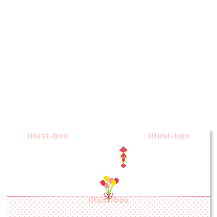
illust-box
illust-box
illust-box