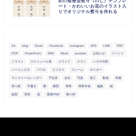
めの短冊型熨斗（のし）テンプレ
ート・かわいいお花のイラスト入
りでオリジナル熨斗を作れる
A4
blog
Excel
Facebook
Instagram
JPG
LINE
PDF
POP
PowerPoint
SNS
Word
youtube
お知らせ
イベント
イラスト
スケジュール表
スライド
チラシ
ハガキ印刷
パソコン入力
パワポ
ビジネス
フレーム
ポスター
マンスリーカレンダー
予定表
会社
写真
加工
動画
和風
張り紙
手書き
横
横型
簡単
簡単作成
編集
縦
縦型
背景
花
透過PNG
飾り枠