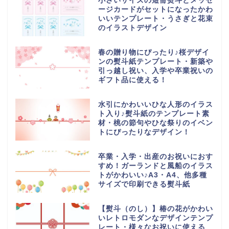
小さいサイズの短冊熨斗とメッセ
ージカードがセットになったかわ
いいテンプレート・うさぎと花束
のイラストデザイン
春の贈り物にぴったり♪桜デザイ
ンの熨斗紙テンプレート・新築や
引っ越し祝い、入学や卒業祝いの
ギフト品に使える！
水引にかわいいひな人形のイラス
ト入り♪熨斗紙のテンプレート素
材・桃の節句やひな祭りのイベン
トにぴったりなデザイン！
卒業・入学・出産のお祝いにおす
すめ！ガーランドと風船のイラス
トがかわいい♪A3・A4、他多種
サイズで印刷できる熨斗紙
【熨斗（のし）】椿の花がかわい
いレトロモダンなデザインテンプ
レート・様々なお祝いに使える