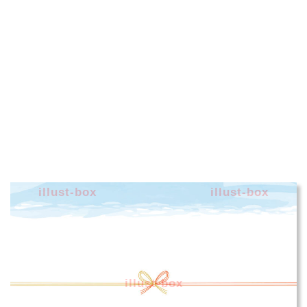
illust-box
illust-box
illust-box