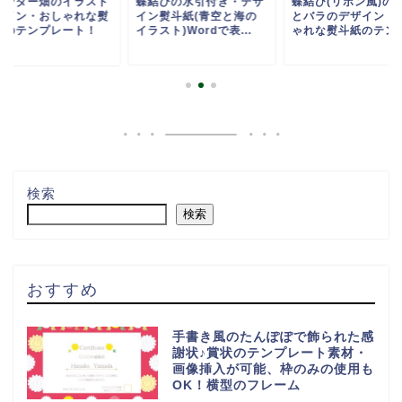
ベンダー畑のイラスト
蝶結びの水引付き・デザ
蝶結び(リボン風)の
ザイン・おしゃれな熨
イン熨斗紙(青空と海の
とバラのデザイン・
紙のテンプレート！
イラスト)Wordで表...
ゃれな熨斗紙のテンプ.
.
検索
検索
おすすめ
手書き風のたんぽぽで飾られた感
謝状♪賞状のテンプレート素材・
画像挿入が可能、枠のみの使用も
OK！横型のフレーム