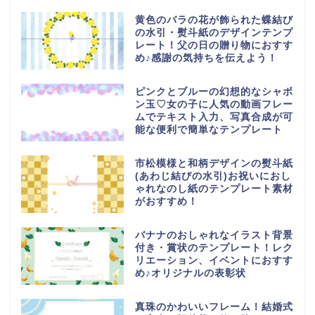
黄色のバラの花が飾られた蝶結び
の水引・熨斗紙のデザインテンプ
レート！父の日の贈り物におすす
め♪感謝の気持ちを伝えよう！
ピンクとブルーの幻想的なシャボ
ン玉♡女の子に人気の動画フレー
ムでテキスト入力、写真合成が可
能な便利で簡単なテンプレート
市松模様と和柄デザインの熨斗紙
(あわじ結びの水引)お祝いにおし
ゃれなのし紙のテンプレート素材
がおすすめ！
バナナのおしゃれなイラスト背景
付き・賞状のテンプレート！レク
リエーション、イベントにおすす
め♪オリジナルの表彰状
真珠のかわいいフレーム！結婚式