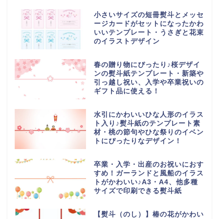
小さいサイズの短冊熨斗とメッセ
ージカードがセットになったかわ
いいテンプレート・うさぎと花束
のイラストデザイン
春の贈り物にぴったり♪桜デザイ
ンの熨斗紙テンプレート・新築や
引っ越し祝い、入学や卒業祝いの
ギフト品に使える！
水引にかわいいひな人形のイラス
ト入り♪熨斗紙のテンプレート素
材・桃の節句やひな祭りのイベン
トにぴったりなデザイン！
卒業・入学・出産のお祝いにおす
すめ！ガーランドと風船のイラス
トがかわいい♪A3・A4、他多種
サイズで印刷できる熨斗紙
【熨斗（のし）】椿の花がかわい