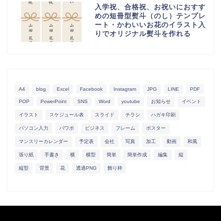
入学祝、合格祝、お祝いにおすす
めの短冊型熨斗（のし）テンプレ
ート・かわいいお花のイラスト入
りでオリジナル熨斗を作れる
A4
blog
Excel
Facebook
Instagram
JPG
LINE
PDF
POP
PowerPoint
SNS
Word
youtube
お知らせ
イベント
イラスト
スケジュール表
スライド
チラシ
ハガキ印刷
パソコン入力
パワポ
ビジネス
フレーム
ポスター
マンスリーカレンダー
予定表
会社
写真
加工
動画
和風
張り紙
手書き
横
横型
簡単
簡単作成
編集
縦
縦型
背景
花
透過PNG
飾り枠