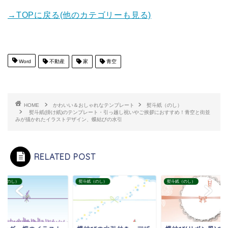
→TOPに戻る(他のカテゴリーも見る)
Word
不動産
家
青空
HOME
かわいい＆おしゃれなテンプレート
熨斗紙（のし）
熨斗紙(掛け紙)のテンプレート・引っ越し祝いやご挨拶におすすめ！青空と街並
みが描かれたイラストデザイン、蝶結びの水引
RELATED POST
紙（のし）
熨斗紙（のし）
熨斗紙（のし）