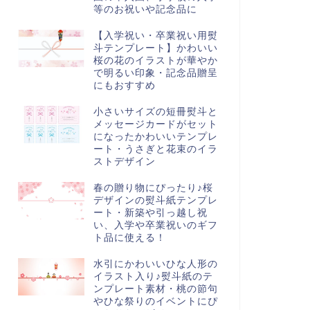
等のお祝いや記念品に
【入学祝い・卒業祝い用熨
斗テンプレート】かわいい
桜の花のイラストが華やか
で明るい印象・記念品贈呈
にもおすすめ
小さいサイズの短冊熨斗と
メッセージカードがセット
になったかわいいテンプレ
ート・うさぎと花束のイラ
ストデザイン
春の贈り物にぴったり♪桜
デザインの熨斗紙テンプレ
ート・新築や引っ越し祝
い、入学や卒業祝いのギフ
ト品に使える！
水引にかわいいひな人形の
イラスト入り♪熨斗紙のテ
ンプレート素材・桃の節句
やひな祭りのイベントにぴ