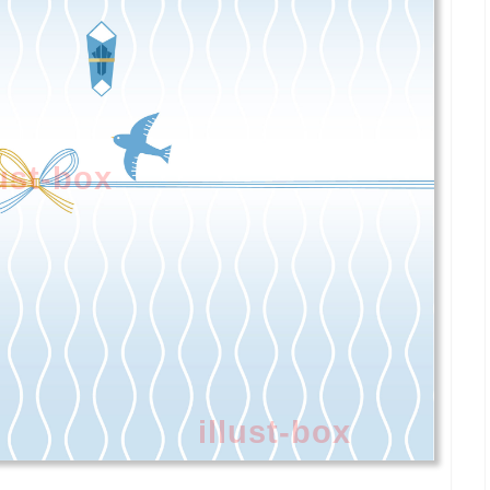
lust-box
illust-box