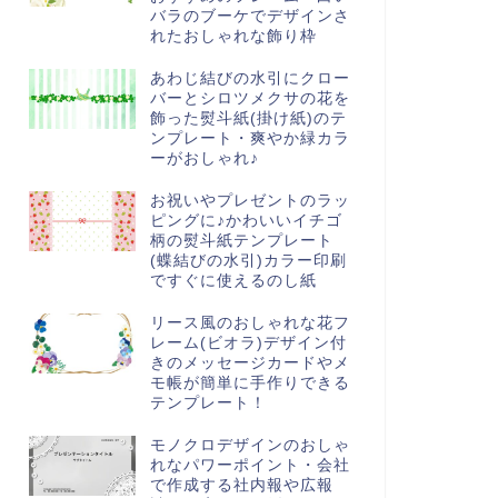
バラのブーケでデザインさ
れたおしゃれな飾り枠
あわじ結びの水引にクロー
バーとシロツメクサの花を
飾った熨斗紙(掛け紙)のテ
ンプレート・爽やか緑カラ
ーがおしゃれ♪
お祝いやプレゼントのラッ
ピングに♪かわいいイチゴ
柄の熨斗紙テンプレート
(蝶結びの水引)カラー印刷
ですぐに使えるのし紙
リース風のおしゃれな花フ
レーム(ビオラ)デザイン付
きのメッセージカードやメ
モ帳が簡単に手作りできる
テンプレート！
モノクロデザインのおしゃ
れなパワーポイント・会社
で作成する社内報や広報