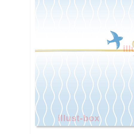
il
illust-box