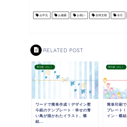
お中元
お歳暮
お祝い
吉祥文様
水引
RELATED POST
熨斗紙（のし）
熨斗紙（のし）
ど長寿祝い
ワードで簡単作成！デザイン熨
簡単印刷で
おしゃれな
斗紙のテンプレート・幸せの青
プレート！
プレー
い鳥が描かれたイラスト、蝶
イン・蝶結び
結...