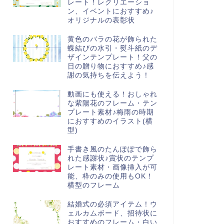
レート！レクリエーショ
ン、イベントにおすすめ♪
オリジナルの表彰状
黄色のバラの花が飾られた
蝶結びの水引・熨斗紙のデ
ザインテンプレート！父の
日の贈り物におすすめ♪感
謝の気持ちを伝えよう！
動画にも使える！おしゃれ
な紫陽花のフレーム・テン
プレート素材♪梅雨の時期
におすすめのイラスト(横
型)
手書き風のたんぽぽで飾ら
れた感謝状♪賞状のテンプ
レート素材・画像挿入が可
能、枠のみの使用もOK！
横型のフレーム
結婚式の必須アイテム！ウ
ェルカムボード、招待状に
おすすめのフレーム・白い