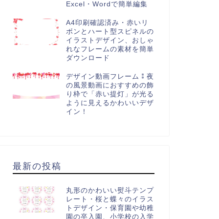
Excel・Wordで簡単編集
A4印刷確認済み・赤いリ
ボンとハート型スピネルの
イラストデザイン、おしゃ
れなフレームの素材を簡単
ダウンロード
デザイン動画フレーム⁑夜
の風景動画におすすめの飾
り枠で「赤い提灯」が光る
ように見えるかわいいデザ
イン！
斗紙（のし）
熨斗紙（のし）
最新の投稿
ードで簡単作成！デザイン熨
簡単印刷で作れる熨斗紙のテン
紙のテンプレート・幸せの青
プレート！風船のイラストデザ
丸形のかわいい熨斗テンプ
レート・桜と蝶々のイラス
鳥が描かれたイラスト、蝶
イン・蝶結びの水引付き(A3...
トデザイン・保育園や幼稚
...
園の卒入園、小学校の入学