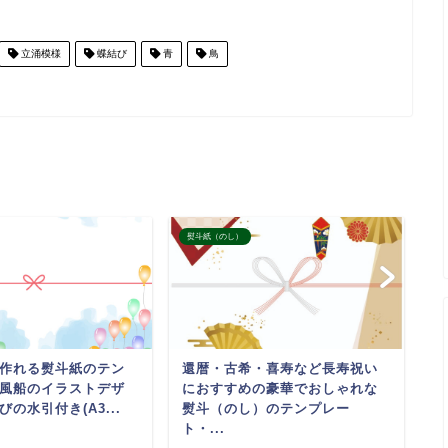
立涌模様
蝶結び
青
鳥
熨斗紙（のし）
熨
作れる熨斗紙のテン
還暦・古希・喜寿など長寿祝い
ワ
風船のイラストデザ
におすすめの豪華でおしゃれな
斗
の水引付き(A3...
熨斗（のし）のテンプレー
い
ト・...
結