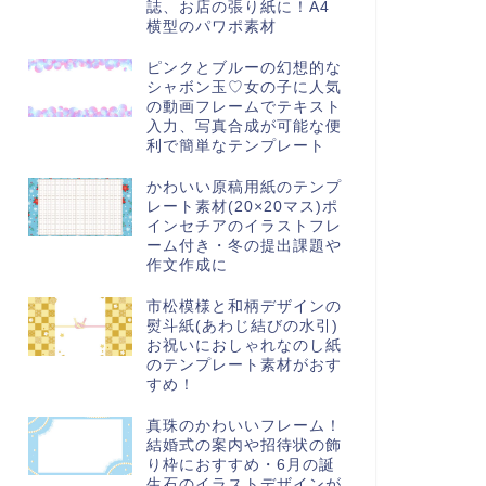
誌、お店の張り紙に！A4
横型のパワポ素材
ピンクとブルーの幻想的な
シャボン玉♡女の子に人気
の動画フレームでテキスト
入力、写真合成が可能な便
利で簡単なテンプレート
かわいい原稿用紙のテンプ
レート素材(20×20マス)ポ
インセチアのイラストフレ
ーム付き・冬の提出課題や
作文作成に
市松模様と和柄デザインの
熨斗紙(あわじ結びの水引)
お祝いにおしゃれなのし紙
のテンプレート素材がおす
すめ！
真珠のかわいいフレーム！
結婚式の案内や招待状の飾
り枠におすすめ・6月の誕
生石のイラストデザインが