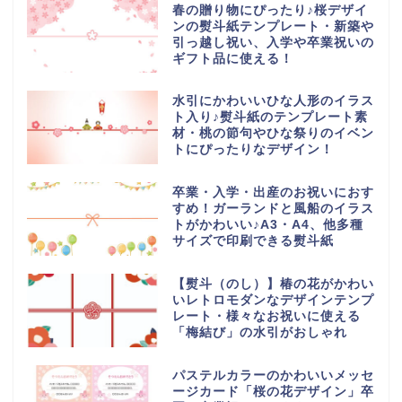
春の贈り物にぴったり♪桜デザイ
ンの熨斗紙テンプレート・新築や
引っ越し祝い、入学や卒業祝いの
ギフト品に使える！
水引にかわいいひな人形のイラス
ト入り♪熨斗紙のテンプレート素
材・桃の節句やひな祭りのイベン
トにぴったりなデザイン！
卒業・入学・出産のお祝いにおす
すめ！ガーランドと風船のイラス
トがかわいい♪A3・A4、他多種
サイズで印刷できる熨斗紙
【熨斗（のし）】椿の花がかわい
いレトロモダンなデザインテンプ
レート・様々なお祝いに使える
「梅結び」の水引がおしゃれ
パステルカラーのかわいいメッセ
ージカード「桜の花デザイン」卒