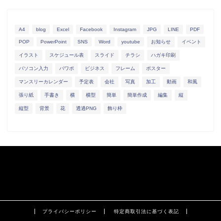
A4
blog
Excel
Facebook
Instagram
JPG
LINE
PDF
POP
PowerPoint
SNS
Word
youtube
お知らせ
イベント
イラスト
スケジュール表
スライド
チラシ
ハガキ印刷
パソコン入力
パワポ
ビジネス
フレーム
ポスター
マンスリーカレンダー
予定表
会社
写真
加工
動画
和風
張り紙
手書き
横
横型
簡単
簡単作成
編集
縦
縦型
背景
花
透過PNG
飾り枠
プライバシーポリシー
特定商取引法に基づく表記