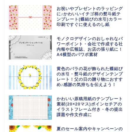
お祝いやプレゼントのラッピング
に♪かわいいイチゴ柄の熨斗紙テ
ンプレート(蝶結びの水引)カラー
印刷ですぐに使えるのし紙
モノクロデザインのおしゃれなパ
ワーポイント・会社で作成する社
内報や広報誌、お店の張り紙に！
A4横型のパワポ素材
黄色のバラの花が飾られた蝶結び
の水引・熨斗紙のデザインテンプ
レート！父の日の贈り物におすす
め♪感謝の気持ちを伝えよう！
かわいい原稿用紙のテンプレート
素材(20×20マス)ポインセチアの
イラストフレーム付き・冬の提出
課題や作文作成に
夏のセール案内やキャンペーンの