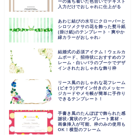
ーの落ち着いた色合いでテキスト
入力だけでおしゃれに仕上がる
あわじ結びの水引にクローバーと
シロツメクサの花を飾った熨斗紙
(掛け紙)のテンプレート・爽やか
緑カラーがおしゃれ♪
結婚式の必須アイテム！ウェルカ
ムボード、招待状におすすめのフ
レーム・白いバラのブーケでデザ
インされたおしゃれな飾り枠
リース風のおしゃれな花フレーム
(ビオラ)デザイン付きのメッセー
ジカードやメモ帳が簡単に手作り
できるテンプレート！
手書き風のたんぽぽで飾られた感
謝状♪賞状のテンプレート素材・
画像挿入が可能、枠のみの使用も
OK！横型のフレーム