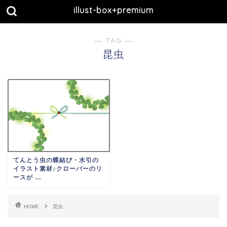
illust-box+premium
― TAG ―
昆虫
てんとう虫の蝶結び・水引の
イラスト素材♪クローバーのリ
ースが …
HOME
昆虫