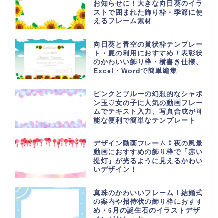
お知らせに！大きな向日葵のイラ
ストで囲まれた飾り枠・季節に使
えるフレーム素材
向日葵と青空の賞状枠テンプレー
ト・夏の利用におすすめ！表彰状
のかわいい飾り枠・横書き仕様、
Excel・Wordで簡単編集
ピンクとブルーの幻想的なシャボ
ン玉♡女の子に人気の動画フレー
ムでテキスト入力、写真合成が可
能な便利で簡単なテンプレート
デザイン動画フレーム⁑夜の風景
動画におすすめの飾り枠で「赤い
提灯」が光るように見えるかわい
いデザイン！
真珠のかわいいフレーム！結婚式
の案内や招待状の飾り枠におすす
め・6月の誕生石のイラストデザ