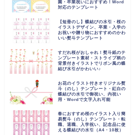
園・卒業祝いにおすすめ！Word
対応のテンプレート
【短冊のし】蝶結びの水引・桜の
イラストデザイン、卒業・入学の
お祝いや贈り物におすすめのかわ
いい熨斗テンプレート
すだれ桜がおしゃれ！熨斗紙のテ
ンプレート素材・ストライプ柄の
背景付きイラストでリボン風の蝶
結び水引がかわいい♪
お花のイラスト付きオリジナル熨
斗（のし）テンプレート・紅白の
蝶結びの水引で御祝い、内祝い
用・Wordで文字入れ可能
春におすすめ桜のイラスト入り簡
易熨斗（のし）テンプレート・転
職、退職、入学祝い、記念品に使
える蝶結びの水引（A4・10枚）