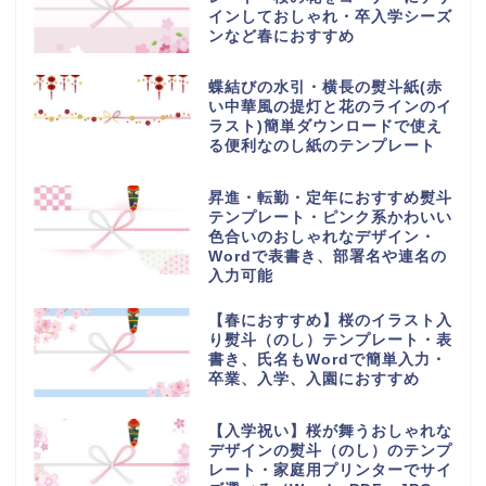
インしておしゃれ・卒入学シーズ
ンなど春におすすめ
蝶結びの水引・横長の熨斗紙(赤
い中華風の提灯と花のラインのイ
ラスト)簡単ダウンロードで使え
る便利なのし紙のテンプレート
昇進・転勤・定年におすすめ熨斗
テンプレート・ピンク系かわいい
色合いのおしゃれなデザイン・
Wordで表書き、部署名や連名の
入力可能
【春におすすめ】桜のイラスト入
り熨斗（のし）テンプレート・表
書き、氏名もWordで簡単入力・
卒業、入学、入園におすすめ
【入学祝い】桜が舞うおしゃれな
デザインの熨斗（のし）のテンプ
レート・家庭用プリンターでサイ