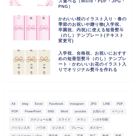
ズ選べる（Word・PDF・JPG・
PNG）
かわいい桜のイラスト入り・春の
季節のお祝いや贈り物(入学祝、
卒園祝、内祝)に使える短冊熨斗
（のし）テンプレート(テキスト
変更可)
入学祝、合格祝、お祝いにおすす
めの短冊型熨斗（のし）テンプレ
ート・かわいいお花のイラスト入
りでオリジナル熨斗を作れる
A4
blog
Excel
Facebook
Instagram
JPG
LINE
PDF
POP
PowerPoint
SNS
Word
youtube
お知らせ
イベント
イラスト
スケジュール表
スライド
チラシ
ハガキ印刷
パソコン入力
パワポ
ビジネス
フレーム
ポスター
マンスリーカレンダー
予定表
会社
写真
加工
動画
和風