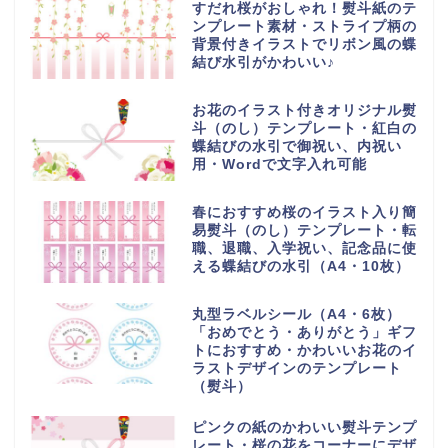
すだれ桜がおしゃれ！熨斗紙のテ
ンプレート素材・ストライプ柄の
背景付きイラストでリボン風の蝶
結び水引がかわいい♪
お花のイラスト付きオリジナル熨
斗（のし）テンプレート・紅白の
蝶結びの水引で御祝い、内祝い
用・Wordで文字入れ可能
春におすすめ桜のイラスト入り簡
易熨斗（のし）テンプレート・転
職、退職、入学祝い、記念品に使
える蝶結びの水引（A4・10枚）
丸型ラベルシール（A4・6枚）
「おめでとう・ありがとう」ギフ
トにおすすめ・かわいいお花のイ
ラストデザインのテンプレート
（熨斗）
ピンクの紙のかわいい熨斗テンプ
レート・桜の花をコーナーにデザ