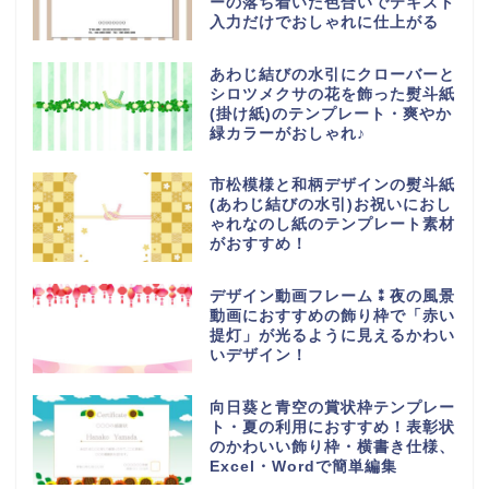
ーの落ち着いた色合いでテキスト
入力だけでおしゃれに仕上がる
あわじ結びの水引にクローバーと
シロツメクサの花を飾った熨斗紙
(掛け紙)のテンプレート・爽やか
緑カラーがおしゃれ♪
市松模様と和柄デザインの熨斗紙
(あわじ結びの水引)お祝いにおし
ゃれなのし紙のテンプレート素材
がおすすめ！
デザイン動画フレーム⁑夜の風景
動画におすすめの飾り枠で「赤い
提灯」が光るように見えるかわい
いデザイン！
向日葵と青空の賞状枠テンプレー
ト・夏の利用におすすめ！表彰状
のかわいい飾り枠・横書き仕様、
Excel・Wordで簡単編集