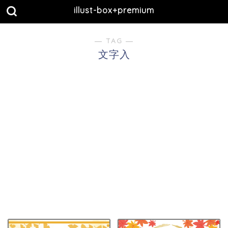
illust-box+premium
― TAG ―
文字入