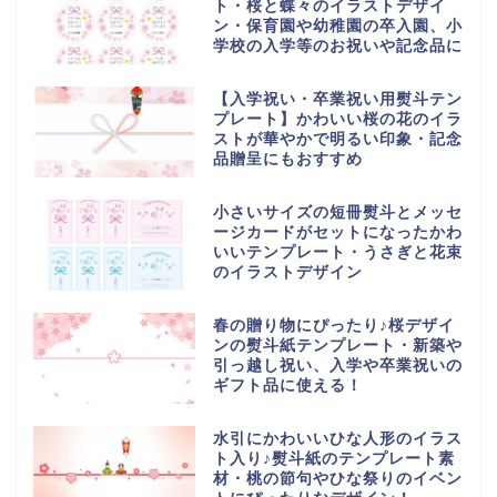
ト・桜と蝶々のイラストデザイ
ン・保育園や幼稚園の卒入園、小
学校の入学等のお祝いや記念品に
【入学祝い・卒業祝い用熨斗テン
プレート】かわいい桜の花のイラ
ストが華やかで明るい印象・記念
品贈呈にもおすすめ
小さいサイズの短冊熨斗とメッセ
ージカードがセットになったかわ
いいテンプレート・うさぎと花束
のイラストデザイン
春の贈り物にぴったり♪桜デザイ
ンの熨斗紙テンプレート・新築や
引っ越し祝い、入学や卒業祝いの
ギフト品に使える！
水引にかわいいひな人形のイラス
ト入り♪熨斗紙のテンプレート素
材・桃の節句やひな祭りのイベン