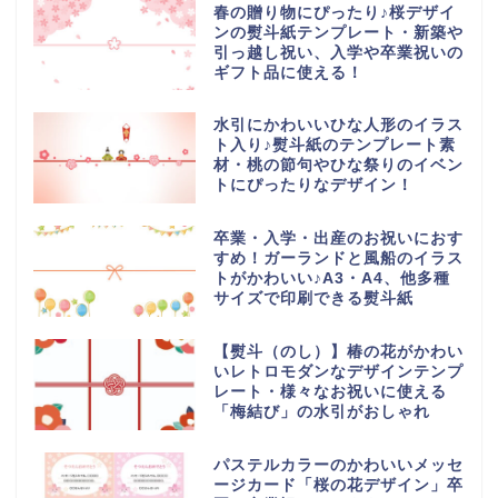
春の贈り物にぴったり♪桜デザイ
ンの熨斗紙テンプレート・新築や
引っ越し祝い、入学や卒業祝いの
ギフト品に使える！
水引にかわいいひな人形のイラス
ト入り♪熨斗紙のテンプレート素
材・桃の節句やひな祭りのイベン
トにぴったりなデザイン！
卒業・入学・出産のお祝いにおす
すめ！ガーランドと風船のイラス
トがかわいい♪A3・A4、他多種
サイズで印刷できる熨斗紙
【熨斗（のし）】椿の花がかわい
いレトロモダンなデザインテンプ
レート・様々なお祝いに使える
「梅結び」の水引がおしゃれ
パステルカラーのかわいいメッセ
ージカード「桜の花デザイン」卒