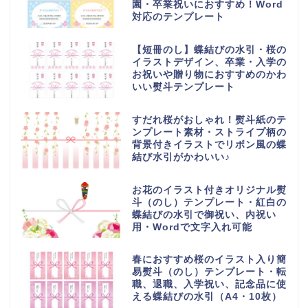
園・卒業祝いにおすすめ！Word
対応のテンプレート
【短冊のし】蝶結びの水引・桜の
イラストデザイン、卒業・入学の
お祝いや贈り物におすすめのかわ
いい熨斗テンプレート
すだれ桜がおしゃれ！熨斗紙のテ
ンプレート素材・ストライプ柄の
背景付きイラストでリボン風の蝶
結び水引がかわいい♪
お花のイラスト付きオリジナル熨
斗（のし）テンプレート・紅白の
蝶結びの水引で御祝い、内祝い
用・Wordで文字入れ可能
春におすすめ桜のイラスト入り簡
易熨斗（のし）テンプレート・転
職、退職、入学祝い、記念品に使
える蝶結びの水引（A4・10枚）