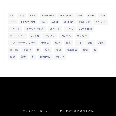
A4
blog
Excel
Facebook
Instagram
JPG
LINE
PDF
POP
PowerPoint
SNS
Word
youtube
お知らせ
イベント
イラスト
スケジュール表
スライド
チラシ
ハガキ印刷
パソコン入力
パワポ
ビジネス
フレーム
ポスター
マンスリーカレンダー
予定表
会社
写真
加工
動画
和風
張り紙
手書き
横
横型
簡単
簡単作成
編集
縦
縦型
背景
花
透過PNG
飾り枠
プライバシーポリシー
特定商取引法に基づく表記