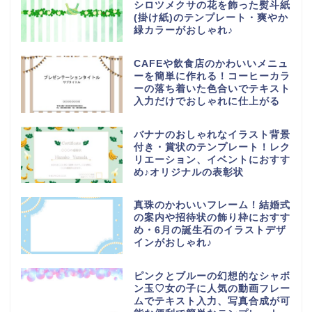
シロツメクサの花を飾った熨斗紙
(掛け紙)のテンプレート・爽やか
緑カラーがおしゃれ♪
CAFEや飲食店のかわいいメニュ
ーを簡単に作れる！コーヒーカラ
ーの落ち着いた色合いでテキスト
入力だけでおしゃれに仕上がる
バナナのおしゃれなイラスト背景
付き・賞状のテンプレート！レク
リエーション、イベントにおすす
め♪オリジナルの表彰状
真珠のかわいいフレーム！結婚式
の案内や招待状の飾り枠におすす
め・6月の誕生石のイラストデザ
インがおしゃれ♪
ピンクとブルーの幻想的なシャボ
ン玉♡女の子に人気の動画フレー
ムでテキスト入力、写真合成が可